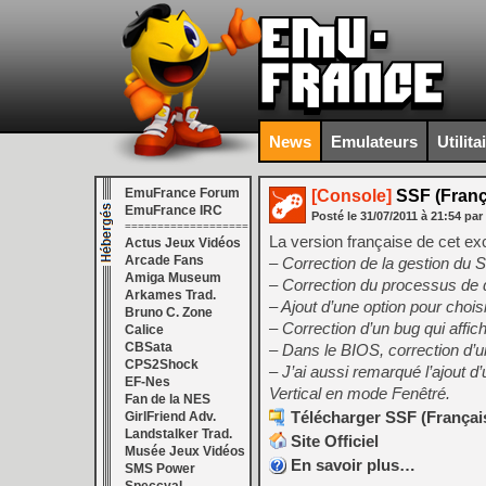
News
Emulateurs
Utilita
EmuFrance Forum
[Console]
SSF (Franç
EmuFrance IRC
Posté le
31/07/2011
à
21:54
par
===================
La version française de cet ex
Actus Jeux Vidéos
Arcade Fans
– Correction de la gestion du 
Amiga Museum
– Correction du processus de
Arkames Trad.
– Ajout d’une option pour chois
Bruno C. Zone
– Correction d’un bug qui affic
Calice
CBSata
– Dans le BIOS, correction d’u
CPS2Shock
– J’ai aussi remarqué l’ajout 
EF-Nes
Vertical en mode Fenêtré.
Fan de la NES
Télécharger SSF (Françai
GirlFriend Adv.
Landstalker Trad.
Site Officiel
Musée Jeux Vidéos
En savoir plus…
SMS Power