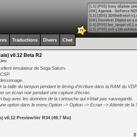
[GK] Agenda - GeForce NOW
[GK] Devolver Digital en a 
[LS] [PS5] ps5-y2jb-autolo
[GK] Pourquoi Marvel Tokon 
ires
Traductions
Divers
Chat
[GK] Test : Restory : Chill
[GK] GTA 6 : Rockstar Games
[GK] Hot Wheels Infinite Rus
ais) v0.12 Beta R2
[GK] Mémoire cash - Secret 
 Jets
[GK] Résultats Nintendo : 
cellent émulateur de Sega Saturn.
[GK] Déjà des dégraissage
SCSP.
 dessinnage.
[Mo5] Brickboy cherche à r
[GK] Minecraft et ses « Gra
ir la taille du tampon pendant le timing d’écriture dans la RAM du VD
her un écran noir pendant une capture d’écran.
[GK] Beast of Reincarnation
n bug avec les données de la cartouche qui n’était pas sauvegardé.
[GK] Ubisoft : fin de parti
[GK] Mémoire cash - Metroid
d’une option dans le menu Option –> Option –> Ecran –> Attente de la
[GK] Dan Houser (GTA) défe
[GK] Comment EA Sports FC
[GK] Crimson Moon : un Dark
s) v0.12 PreviewVer R34 (49.7 Mo)
[GK] Isle of Reveries : le j
[GK] Moonlighter 2 : The En
[GK] Capcom relance Monste
0