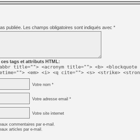
[Mo5] Deux inédits du Virtu
[GK] Le beat'em up The Walk
as publiée.
Les champs obligatoires sont indiqués avec
*
[GK] Endless Legend 2 : enf
[LS] [PS5] Le WebKit Userl
ces tags et attributs HTML:
abbr title=""> <acronym title=""> <b> <blockquote 
[GK] Oubliez Crazy Taxi, S
etime=""> <em> <i> <q cite=""> <s> <strike> <stron
[LS] [Switch] NSZ 5.0.0 es
Votre nom *
[GK] No More Room in Hell 2
Votre adresse email *
Votre site internet
eaux commentaires par e-mail.
aux articles par e-mail.