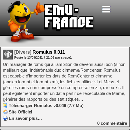
[Divers]
Romulus 0.011
Posté le
13/09/2011
à
21:03
par space1
Un manager de roms qui a l’ambition de devenir aussi bon (sinon
meilleur) que l’indétrônable duo clrmame/Romcenter. Romulus
est capable d’importer les dats de RomCenter et clrmame
(ancien format et format xml), les fichiers offlinelist et Mess et
gère les roms non compressé ou compressé en zip, rar ou 7z. Il
peut également importer un dat à partir de l’exécutable de Mame,
générer des rapports ou des statistiques…
Télécharger Romulus v0.049 (7.7 Mo)
Site Officiel
En savoir plus…
0
commentaire