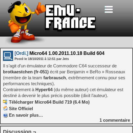
[Ordi.]
Micro64 1.00.2011.10.18 Build 604
Posté le
18/10/2011
à
12:51
par Jets
Il s’agit d’un émulateur de Commodore C64 successeur de
brotkaestchen (fr-051)
écrit par Benjamin « BeRo » Rosseaux
(membre de la team
farbrausch
, extrêmement connu pour ses
performances techniques).
Contrairement à
Hyper64
(du même auteur) cet émulateur est
destiné à devenir le plus précis possible (dixit l’auteur).
Télécharger Micro64 Build 719 (6.4 Mo)
Site Officiel
En savoir plus…
1
commentaire
Discussion ¬