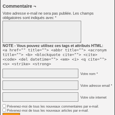
Commentaire ¬
Votre adresse e-mail ne sera pas publiée.
Les champs
obligatoires sont indiqués avec
*
NOTE - Vous pouvez utilisez ces tags et attributs HTML:
<a href="" title=""> <abbr title=""> <acronym
title=""> <b> <blockquote cite=""> <cite>
<code> <del datetime=""> <em> <i> <q cite="">
<s> <strike> <strong>
Votre nom *
Votre adresse email *
Votre site internet
Prévenez-moi de tous les nouveaux commentaires par e-mail.
Prévenez-moi de tous les nouveaux articles par e-mail.