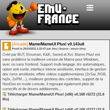
[Arcade]
Mame/MameUI Plus! v0.143u8
Posté le
25/10/2011
à
22:47
par Jets
| Source :
emucr (thx)
Créé par BUT, Emuman, K&K, Sword et Xvi. Mame Plus! est
sans problème la meilleure version de Mame pour Windows,
avec ou sans frontend. Support multi-langage, tirs automatiques,
option anti-sortie, interface interne améliorée, interface de gestion
des roms améliorée, effets vidéos supplémentaires (2xSai, RGB,
hq3x, 2xPM…), meilleure gestions des contrôles, support de la
NeoGeo en mode console, il regroupe également plein de
correctifs et de drivers additionnels…
Télécharger Mame/MameUI Plus! (x86) v0.168 r5272 (31.6
Mo)
Télécharger Mame/MameUI Plus! (x64) v0.168 r5272 (32.8