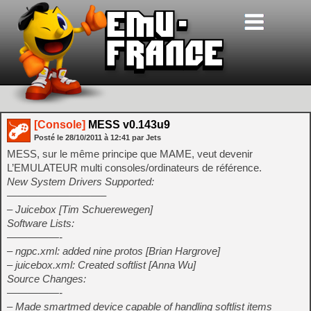
[Console]
MESS v0.143u9
Posté le
28/10/2011
à
12:41
par Jets
MESS, sur le même principe que MAME, veut devenir
L’EMULATEUR multi consoles/ordinateurs de référence.
New System Drivers Supported:
—————————–
– Juicebox [Tim Schuerewegen]
Software Lists:
—————-
– ngpc.xml: added nine protos [Brian Hargrove]
– juicebox.xml: Created softlist [Anna Wu]
Source Changes:
—————-
– Made smartmed device capable of handling softlist items