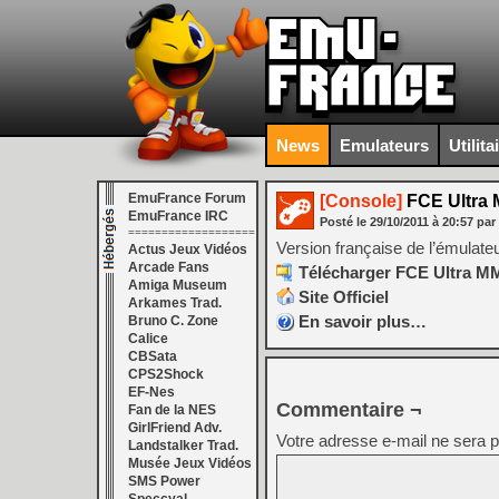
News
Emulateurs
Utilita
EmuFrance Forum
[Console]
FCE Ultra M
EmuFrance IRC
Posté le
29/10/2011
à
20:57
par
===================
Version française de l’émula
Actus Jeux Vidéos
Arcade Fans
Télécharger FCE Ultra MM 
Amiga Museum
Site Officiel
Arkames Trad.
En savoir plus…
Bruno C. Zone
Calice
CBSata
CPS2Shock
EF-Nes
Commentaire ¬
Fan de la NES
GirlFriend Adv.
Votre adresse e-mail ne sera p
Landstalker Trad.
Musée Jeux Vidéos
SMS Power