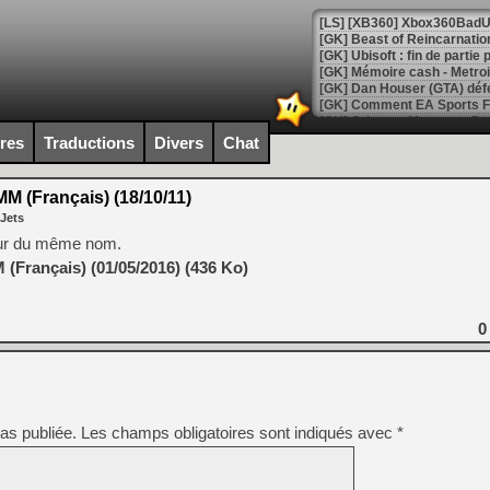
[GK] Beast of Reincarnation
[GK] Ubisoft : fin de parti
[GK] Mémoire cash - Metroid
[GK] Dan Houser (GTA) défe
[GK] Comment EA Sports FC
[GK] Crimson Moon : un Dark
[GK] Isle of Reveries : le j
ires
Traductions
Divers
Chat
[GK] Moonlighter 2 : The En
[GK] Capcom relance Monste
M (Français) (18/10/11)
 Jets
teur du même nom.
[Mo5] Deux inédits du Virtu
(Français) (01/05/2016) (436 Ko)
[GK] Le beat'em up The Walk
[GK] Endless Legend 2 : enf
0
[LS] [PS5] Le WebKit Userl
as publiée.
Les champs obligatoires sont indiqués avec
*
[GK] Oubliez Crazy Taxi, S
[LS] [Switch] NSZ 5.0.0 es