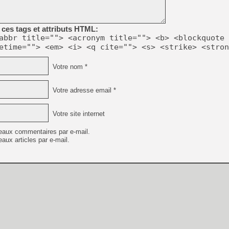
[GK] No More Room in Hell 2
[GK] Un chatbot Atelier Ryz
ces tags et attributs HTML:
[GK] Mémoire cash - Splatte
abbr title=""> <acronym title=""> <b> <blockquote 
[GK] Nvidia : le prix des 
etime=""> <em> <i> <q cite=""> <s> <strike> <stron
[GK] Suikoden Star Leap : 
[Mo5] La mini borne d’arc
Votre nom *
[GK] Atari renoue avec les 
[GK] Le studio de FIFA Worl
[GK] La PlayStation 1 en L
Votre adresse email *
[GK] Dawn of War 4 : les Né
[GK] CloverPit : l'héritier
Votre site internet
[GK] Stellar Blade : Blood R
eaux commentaires par e-mail.
[GK] Palworld Online est a
aux articles par e-mail.
[GK] Wuchang 2 : le souls-l
[GK] Minecraft et ses « Gra