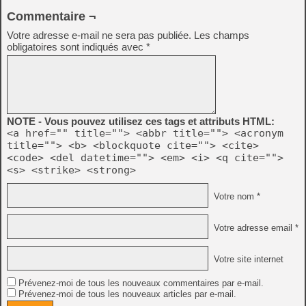
Commentaire ¬
Votre adresse e-mail ne sera pas publiée.
Les champs
obligatoires sont indiqués avec
*
NOTE - Vous pouvez utilisez ces tags et attributs HTML:
<a href="" title=""> <abbr title=""> <acronym
title=""> <b> <blockquote cite=""> <cite>
<code> <del datetime=""> <em> <i> <q cite="">
<s> <strike> <strong>
Votre nom *
Votre adresse email *
Votre site internet
Prévenez-moi de tous les nouveaux commentaires par e-mail.
Prévenez-moi de tous les nouveaux articles par e-mail.