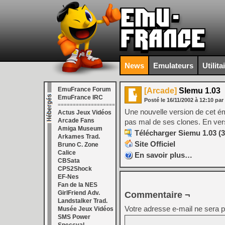
News
Emulateurs
Utilita
EmuFrance Forum
[Arcade]
SIemu 1.03
EmuFrance IRC
Posté le
16/11/2002
à
12:10
par
===================
Une nouvelle version de cet ém
Actus Jeux Vidéos
Arcade Fans
pas mal de ses clones. En ve
Amiga Museum
Télécharger Siemu 1.03 (
Arkames Trad.
Site Officiel
Bruno C. Zone
Calice
En savoir plus…
CBSata
CPS2Shock
EF-Nes
Fan de la NES
GirlFriend Adv.
Commentaire ¬
Landstalker Trad.
Votre adresse e-mail ne sera p
Musée Jeux Vidéos
SMS Power