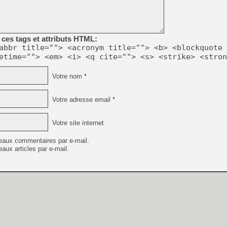
[GK] Capcom relance Monste
ces tags et attributs HTML:
[Mo5] Deux inédits du Virtu
abbr title=""> <acronym title=""> <b> <blockquote 
[GK] Le beat'em up The Walk
etime=""> <em> <i> <q cite=""> <s> <strike> <stron
[GK] Endless Legend 2 : enf
Votre nom *
[LS] [PS5] Le WebKit Userl
Votre adresse email *
Votre site internet
[GK] Oubliez Crazy Taxi, S
eaux commentaires par e-mail.
[LS] [Switch] NSZ 5.0.0 es
aux articles par e-mail.
[GK] Bethesda fête les 30 