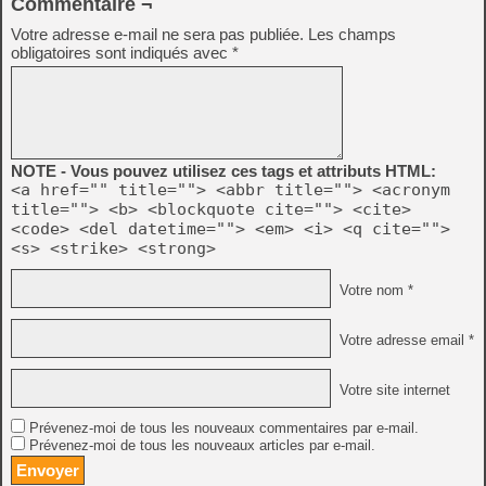
Commentaire ¬
Votre adresse e-mail ne sera pas publiée.
Les champs
obligatoires sont indiqués avec
*
NOTE - Vous pouvez utilisez ces tags et attributs HTML:
<a href="" title=""> <abbr title=""> <acronym
title=""> <b> <blockquote cite=""> <cite>
<code> <del datetime=""> <em> <i> <q cite="">
<s> <strike> <strong>
Votre nom *
Votre adresse email *
Votre site internet
Prévenez-moi de tous les nouveaux commentaires par e-mail.
Prévenez-moi de tous les nouveaux articles par e-mail.