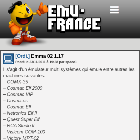
[Ordi.]
Emma 02 1.17
Posté le
23/11/2011
à
19:28
par space1
Il s’agit d’un émulateur multi systèmes qui émule entre autres les
machines suivantes:
– COMX-35
– Cosmac Elf 2000
– Cosmac VIP
– Cosmicos
– Cosmac Elf
– Netronics Elf II
– Quest Super Elf
– RCA Studio II
– Visicom COM-100
– Victory MPT-02