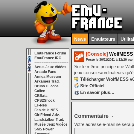
News
Emulateurs
Utilita
EmuFrance Forum
[Console]
WolfMESS 
EmuFrance IRC
Posté le
30/11/2011
à
12:20
par 
===================
Sur le même principe que Wolf
Actus Jeux Vidéos
Arcade Fans
jeux consoles/ordinateurs qu’
Amiga Museum
Télécharger WolfMESS v0
Arkames Trad.
Site Officiel
Bruno C. Zone
Calice
En savoir plus…
CBSata
CPS2Shock
EF-Nes
Fan de la NES
GirlFriend Adv.
Commentaire ¬
Landstalker Trad.
Votre adresse e-mail ne sera p
Musée Jeux Vidéos
SMS Power