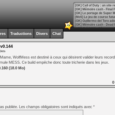
[GK] Le portage de Super M
[Mo5] Le jeu de course fut
[GK] Guillermo del Toro ado
[LTF] Eté 2026 - Séquence 
ires
Traductions
Divers
Chat
[GK] Mistfall Hunter : déjà 
[GK] Wo Long 2 évolue avec
[GK] Crossfire : un TPS à 100
v0.144
[LS] [PS5] Premiers signes 
Jets
Mame, WolfMess est destiné à ceux qui désirent valider leurs record
émule MESS. Ce build empêche donc toute tricherie dans les jeux.
.160 (18.0 Mo)
[Mo5] DOOM arrive en cart
[GK] Bethesda fête les 30 
0
[GK] Roblox : l'action en B
[GK] Agenda - GeForce NOW
[GK] Devolver Digital en a 
as publiée.
Les champs obligatoires sont indiqués avec
*
[LS] [PS5] ps5-y2jb-autolo