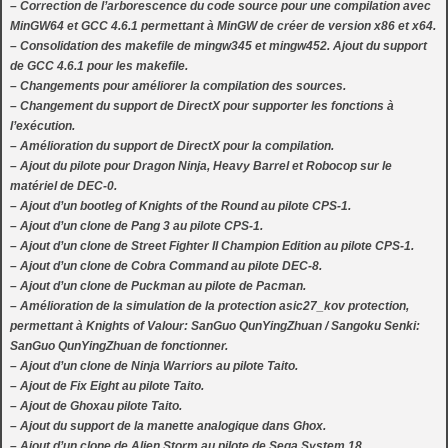
– Correction de l’arborescence du code source pour une compilation avec
MinGW64 et GCC 4.6.1 permettant à MinGW de créer de version x86 et x64.
– Consolidation des makefile de mingw345 et mingw452. Ajout du support
de GCC 4.6.1 pour les makefile.
– Changements pour améliorer la compilation des sources.
– Changement du support de DirectX pour supporter les fonctions à
l’exécution.
– Amélioration du support de DirectX pour la compilation.
– Ajout du pilote pour Dragon Ninja, Heavy Barrel et Robocop sur le
matériel de DEC-0.
– Ajout d’un bootleg of Knights of the Round au pilote CPS-1.
– Ajout d’un clone de Pang 3 au pilote CPS-1.
– Ajout d’un clone de Street Fighter II Champion Edition au pilote CPS-1.
– Ajout d’un clone de Cobra Command au pilote DEC-8.
– Ajout d’un clone de Puckman au pilote de Pacman.
– Amélioration de la simulation de la protection asic27_kov protection,
permettant à Knights of Valour: SanGuo QunYingZhuan / Sangoku Senki:
SanGuo QunYingZhuan de fonctionner.
– Ajout d’un clone de Ninja Warriors au pilote Taito.
– Ajout de Fix Eight au pilote Taito.
– Ajout de Ghoxau pilote Taito.
– Ajout du support de la manette analogique dans Ghox.
– Ajout d’un clone de Alien Storm au pilote de Sega System 18.