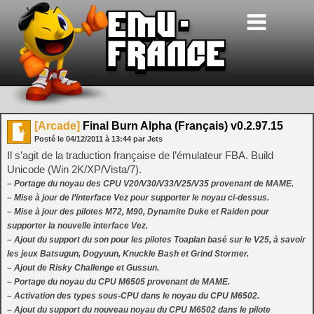
[Arcade]
Final Burn Alpha (Français) v0.2.97.15
Posté le
04/12/2011
à
13:44
par Jets
Il s’agit de la traduction française de l’émulateur FBA. Build
Unicode (Win 2K/XP/Vista/7).
– Portage du noyau des CPU V20/V30/V33/V25/V35 provenant de MAME.
– Mise à jour de l’interface Vez pour supporter le noyau ci-dessus.
– Mise à jour des pilotes M72, M90, Dynamite Duke et Raiden pour
supporter la nouvelle interface Vez.
– Ajout du support du son pour les pilotes Toaplan basé sur le V25, à savoir
les jeux Batsugun, Dogyuun, Knuckle Bash et Grind Stormer.
– Ajout de Risky Challenge et Gussun.
– Portage du noyau du CPU M6505 provenant de MAME.
– Activation des types sous-CPU dans le noyau du CPU M6502.
– Ajout du support du nouveau noyau du CPU M6502 dans le pilote