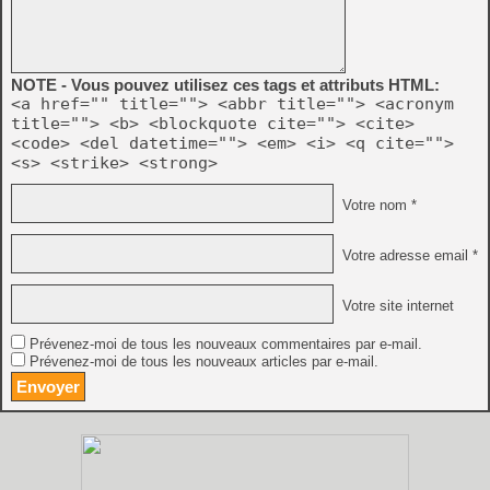
NOTE - Vous pouvez utilisez ces tags et attributs HTML:
<a href="" title=""> <abbr title=""> <acronym
title=""> <b> <blockquote cite=""> <cite>
<code> <del datetime=""> <em> <i> <q cite="">
<s> <strike> <strong>
Votre nom *
Votre adresse email *
Votre site internet
Prévenez-moi de tous les nouveaux commentaires par e-mail.
Prévenez-moi de tous les nouveaux articles par e-mail.