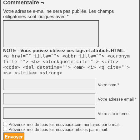
Commentaire ¬
Votre adresse e-mail ne sera pas publiée.
Les champs
obligatoires sont indiqués avec
*
NOTE - Vous pouvez utilisez ces tags et attributs HTML:
<a href="" title=""> <abbr title=""> <acronym
title=""> <b> <blockquote cite=""> <cite>
<code> <del datetime=""> <em> <i> <q cite="">
<s> <strike> <strong>
Votre nom *
Votre adresse email *
Votre site internet
Prévenez-moi de tous les nouveaux commentaires par e-mail.
Prévenez-moi de tous les nouveaux articles par e-mail.