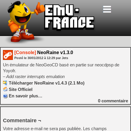
[Console]
NeoRaine v1.3.0
Posté le
30/01/2012
à
12:29
par Jets
Un émulateur de NeoGeoCD basé en partie sur neocdpsp de
Yoyofr.
– Add raster interrupts emulation
Télécharger NeoRaine v1.4.3 (2.1 Mo)
Site Officiel
En savoir plus…
0
commentaire
Commentaire ¬
Votre adresse e-mail ne sera pas publiée.
Les champs