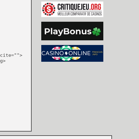
cite="">
g>