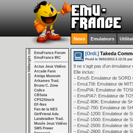
News
Emulateurs
Utilita
EmuFrance Forum
[Ordi.]
Takeda Common
EmuFrance IRC
Posté le
30/01/2012
à
12:31
par
===================
Il ne s’agit pas d’un émulateu
Actus Jeux Vidéos
Arcade Fans
Elle inclus:
Amiga Museum
– Emu5: Emulateur de SORD
Arkames Trad.
– EmuLTI8: Emulateur de MI
Bruno C. Zone
– EmuPIA: Emulateur de TO
Calice
CBSata
– EmuPIA7: Emulateur de T
CPS2Shock
– EmuZ-80K: Emulateur de 
EF-Nes
– EmuZ-700: Emulateur de 
Fan de la NES
– EmuZ-1200: Emulateur de
GirlFriend Adv.
Landstalker Trad.
– EmuZ-1500: Emulateur de
Musée Jeux Vidéos
– EmuZ-2500: Emulateur de
SMS Power
– EmuZ-2800: Emulateur de