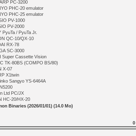
HARP PC-3200
NYO PHC-20 emulator
NYO PHC-25 emulator
ASIO PV-1000
SIO PV-2000
 PyuTa / PyuTa Jr.
SON QC-10/QX-10
DAI RX-78
EGA SC-3000
Super Cassette Vision
NEC TK-80BS (COMPO BS/80)
N X-07
RP X1twin
hinko Sangyo YS-6464A
 N5200
an Ltd PC/JX
N HC-20/HX-20
n Binaries (2026/01/01) (14.0 Mo)
0