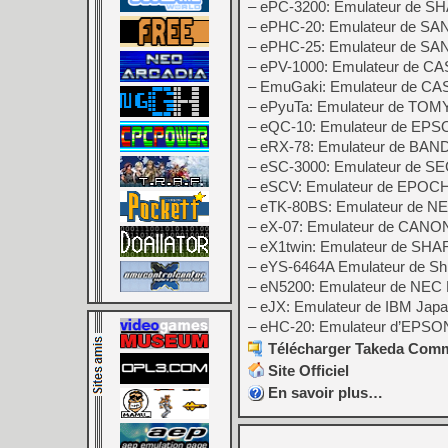
– ePC-3200: Emulateur de S
– ePHC-20: Emulateur de SA
– ePHC-25: Emulateur de SA
– ePV-1000: Emulateur de C
– EmuGaki: Emulateur de CA
– ePyuTa: Emulateur de TOMY
– eQC-10: Emulateur de EP
– eRX-78: Emulateur de BAN
– eSC-3000: Emulateur de S
– eSCV: Emulateur de EPOCH 
– eTK-80BS: Emulateur de 
– eX-07: Emulateur de CANO
– eX1twin: Emulateur de SHA
– eYS-6464A Emulateur de S
– eN5200: Emulateur de NEC
– eJX: Emulateur de IBM Jap
– eHC-20: Emulateur d’EPSO
Télécharger Takeda Commo
Site Officiel
En savoir plus…