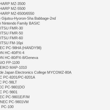
[GK] Beast of Reincarnation
 SHARP MZ-3500
[GK] Ubisoft : fin de parti
 SHARP MZ-5500
[GK] Mémoire cash - Metroid
 SHARP MZ-6500/6550
[GK] Dan Houser (GTA) défe
[GK] Comment EA Sports FC
e Gijutsu-Hyoron-Sha Babbage-2nd
[GK] Crimson Moon : un Dark
e Nintendo Family BASIC
[GK] Isle of Reveries : le j
UJITSU FMR-30
[GK] Moonlighter 2 : The En
[GK] Capcom relance Monste
UJITSU FMR-50
UJITSU FMR-60
JITSU FM-16pi
 NEC PC-98HA (HANDY98)
[Mo5] Deux inédits du Virtu
ON HC-40/PX-4
[GK] Le beat'em up The Walk
SON HC-80/PX-8/Geneva
[GK] Endless Legend 2 : enf
SIO FP-1100
 SEIKO MAP-1010
e Japan Electronics College MYCOMZ-80A
[LS] [PS5] Premiers signes 
EC PC-8201/PC-8201A
EC PC-98LT
NEC PC-9801DO
EC PC-9801
NEC PC-9801E/F/M
e NEC PC-9801VM
C PC-100