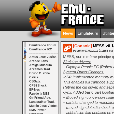
News
Emulateurs
Utilita
EmuFrance Forum
[Console]
MESS v0.1
EmuFrance IRC
Posté le
07/02/2012
à
11:53
par
===================
MESS, sur le même principe q
Actus Jeux Vidéos
Arcade Fans
Skeleton drivers:
Amiga Museum
– Olympia People PC [Robert 
Arkames Trad.
System Driver Changes:
Bruno C. Zone
-c64: Implemented memory map
Calice
CBSata
This enables full cartridge sup
CPS2Shock
Retired the old driver, and se
EF-Nes
-lynx: Added basic uart loopb
Fan de la NES
– Moved sign conversion code i
GirlFriend Adv.
Landstalker Trad.
– cartslot changed to mandator
Musée Jeux Vidéos
– moved sign detection back ou
SMS Power
– added sign flag updating on 