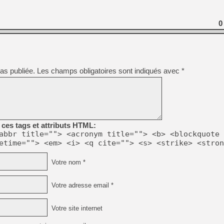
0
as publiée.
Les champs obligatoires sont indiqués avec
*
ces tags et attributs HTML:
abbr title=""> <acronym title=""> <b> <blockquote 
etime=""> <em> <i> <q cite=""> <s> <strike> <stron
Votre nom *
Votre adresse email *
Votre site internet