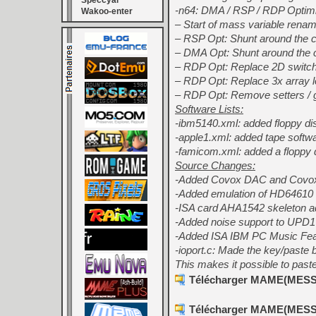
Speccyal
-n64: DMA / RSP / RDP Optim
Wakoo-enter
– Start of mass variable rena
– RSP Opt: Shunt around the c
– DMA Opt: Shunt around the 
– RDP Opt: Replace 2D switch s
– RDP Opt: Replace 3x array l
– RDP Opt: Remove setters / g
Software Lists:
-ibm5140.xml: added floppy disk
-apple1.xml: added tape softwa
-famicom.xml: added a floppy dis
Source Changes:
-Added Covox DAC and Covox 
-Added emulation of HD64610 
-ISA card AHA1542 skeleton a
-Added noise support to UPD1
-Added ISA IBM PC Music Feat
-ioport.c: Made the key/paste 
This makes it possible to past
Télécharger MAME(MESS) [
Télécharger MAME(MESS) [