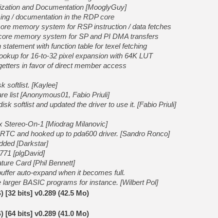
[GK] GTA 6 : Rockstar Games
ization and Documentation [MooglyGuy]
[GK] Hot Wheels Infinite Rus
ming / documentation in the RDP core
[GK] Mémoire cash - Secret 
ore memory system for RSP instruction / data fetches
[GK] Résultats Nintendo : 
core memory system for SP and PI DMA transfers
[GK] Déjà des dégraissage
tatement with function table for texel fetching
ookup for 16-to-32 pixel expansion with 64K LUT
[Mo5] Brickboy cherche à r
[GK] Minecraft et ses « Gra
etters in favor of direct member access
[GK] Beast of Reincarnation
 softlist. [Kaylee]
[GK] Ubisoft : fin de parti
[GK] Mémoire cash - Metroid
re list [Anonymous01, Fabio Priuli]
[GK] Dan Houser (GTA) défe
k softlist and updated the driver to use it. [Fabio Priuli]
[GK] Comment EA Sports FC
[GK] Crimson Moon : un Dark
[GK] Isle of Reveries : le j
Stereo-On-1 [Miodrag Milanovic]
[GK] Moonlighter 2 : The En
RTC and hooked up to pda600 driver. [Sandro Ronco]
dded [Darkstar]
771 [plgDavid]
ure Card [Phil Bennett]
buffer auto-expand when it becomes full.
e larger BASIC programs for instance. [Wilbert Pol]
32 bits] v0.289 (42.5 Mo)
64 bits] v0.289 (41.0 Mo)