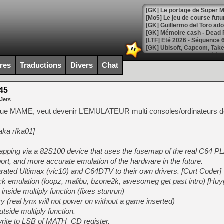
[GK] Le portage de Super M
[Mo5] Le jeu de course fut
[GK] Guillermo del Toro ado
[LTF] Eté 2026 - Séquence 
[GK] Mistfall Hunter : déjà 
[GK] Wo Long 2 évolue avec
ires
Traductions
Divers
Chat
[GK] Crossfire : un TPS à 100
[LS] [PS5] Premiers signes 
45
 Jets
ue MAME, veut devenir L’EMULATEUR multi consoles/ordinateurs de
aka rfka01]
[Mo5] DOOM arrive en cart
[GK] Bethesda fête les 30 
[GK] Roblox : l'action en B
ping via a 82S100 device that uses the fusemap of the real C64 PL
port, and more accurate emulation of the hardware in the future.
[GK] Agenda - GeForce NOW
parated Ultimax (vic10) and C64DTV to their own drivers. [Curt Coder]
ack emulation (loopz, malibu, bzone2k, awesomeg get past intro) [Hu
[GK] Devolver Digital en a 
nside multiply function (fixes stunrun)
[LS] [PS5] ps5-y2jb-autolo
y (real lynx will not power on without a game inserted)
tside multiply function.
[GK] Pourquoi Marvel Tokon 
write to LSB of MATH_CD register.
[GK] Test : Restory : Chill