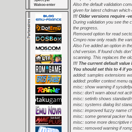
Speccyal
Also the default validation co
Wakoo-enter
given for latest chdman which
!!! Older versions require -ve
During validation you see the
the progress.
Removed option for read sect
Cmpro now only reads the var
Also I’ve added an option in th
chd version. If found chds don’
scanning. This replaces the 
!!! The current default value 
You should set this to 4 if yo
added: samples extensions wav
added: profiler context menu op
misc: show warning if sysdefpa
misc: don’t warn about not ac
misc: setinfo shows standard/
misc: systems dialog list stan
misc: improved fuzzy name ch
misc: some general packer han
misc: some more descriptive 
misc: removed warning if ro