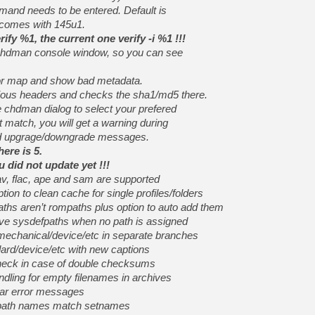
[GK] Déjà des dégraissage
mmand needs to be entered. Default is
 comes with 145u1.
[Mo5] Brickboy cherche à r
rify %1, the current one verify -i %1 !!!
[GK] Minecraft et ses « Gra
 chdman console window, so you can see
[GK] Beast of Reincarnation
[GK] Ubisoft : fin de parti
or map and show bad metadata.
[GK] Mémoire cash - Metroid
[GK] Dan Houser (GTA) défe
ious headers and checks the sha1/md5 there.
[GK] Comment EA Sports FC
e chdman dialog to select your prefered
[GK] Crimson Moon : un Dark
t match, you will get a warning during
[GK] Isle of Reveries : le j
[GK] Moonlighter 2 : The En
old upgrage/downgrade messages.
[GK] Capcom relance Monste
here is 5.
u did not update yet !!!
, flac, ape and sam are supported
tion to clean cache for single profiles/folders
[Mo5] Deux inédits du Virtu
ths aren’t rompaths plus option to auto add them
[GK] Le beat'em up The Walk
[LTF] Eté 2026 - Séquence 
tive sysdefpaths when no path is assigned
mechanical/device/etc in separate branches
dard/device/etc with new captions
eck in case of double checksums
dling for empty filenames in archives
rar error messages
mpath names match setnames