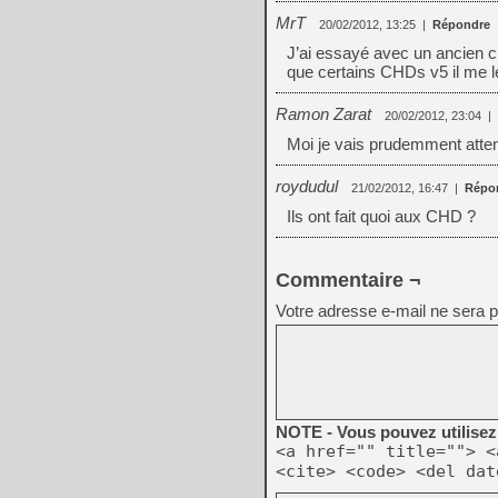
MrT
20/02/2012, 13:25
|
Répondre
J’ai essayé avec un ancien chd
que certains CHDs v5 il me l
Ramon Zarat
20/02/2012, 23:04
|
Moi je vais prudemment atte
roydudul
21/02/2012, 16:47
|
Répo
Ils ont fait quoi aux CHD ?
Commentaire ¬
Votre adresse e-mail ne sera p
NOTE - Vous pouvez utilisez 
<a href="" title=""> <
<cite> <code> <del dat