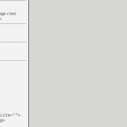
nge c’est
s.
cite="">
g>