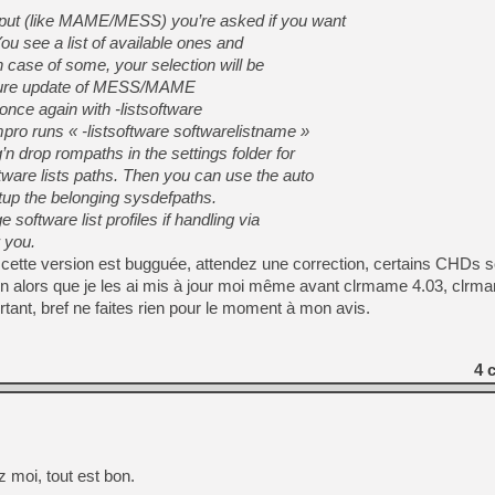
utput (like MAME/MESS) you’re asked if you want
You see a list of available ones and
n case of some, your selection will be
uture update of MESS/MAME
n once again with -listsoftware
ro runs « -listsoftware softwarelistname »
n drop rompaths in the settings folder for
ftware lists paths. Then you can use the auto
tup the belonging sysdefpaths.
 software list profiles if handling via
 you.
cette version est bugguée, attendez une correction, certains CHDs 
n alors que je les ai mis à jour moi même avant clrmame 4.03, clrma
tant, bref ne faites rien pour le moment à mon avis.
4
c
 moi, tout est bon.