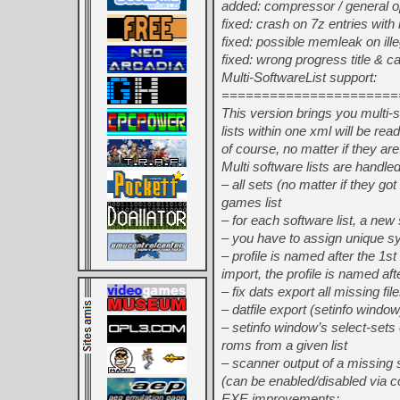
added: compressor / general op
fixed: crash on 7z entries with
fixed: possible memleak on ille
fixed: wrong progress title & 
Multi-SoftwareList support:
======================
This version brings you multi-so
lists within one xml will be rea
of course, no matter if they ar
Multi software lists are handled 
– all sets (no matter if they go
games list
– for each software list, a ne
– you have to assign unique s
– profile is named after the 1st
import, the profile is named aft
– fix dats export all missing fil
– datfile export (setinfo wind
– setinfo window’s select-sets 
roms from a given list
– scanner output of a missing se
(can be enabled/disabled via 
EXE improvements: