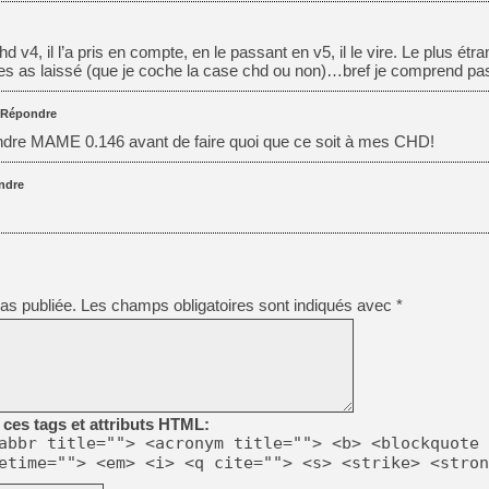
 v4, il l’a pris en compte, en le passant en v5, il le vire. Le plus étra
es as laissé (que je coche la case chd ou non)…bref je comprend pa
Répondre
ndre MAME 0.146 avant de faire quoi que ce soit à mes CHD!
ndre
as publiée.
Les champs obligatoires sont indiqués avec
*
ces tags et attributs HTML:
abbr title=""> <acronym title=""> <b> <blockquote 
etime=""> <em> <i> <q cite=""> <s> <strike> <stron