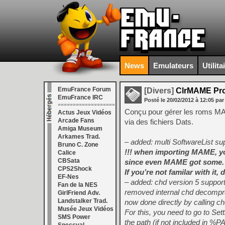
News
Emulateurs
Utilita
EmuFrance Forum
[Divers]
ClrMAME Pro 
EmuFrance IRC
Posté le
20/02/2012
à
12:05
par
===================
Conçu pour gérer les roms M
Actus Jeux Vidéos
Arcade Fans
via des fichiers Dats.
Amiga Museum
Arkames Trad.
– added: multi SoftwareList sup
Bruno C. Zone
!!! when importing MAME, you
Calice
CBSata
since even MAME got some.
CPS2Shock
If you’re not familar with it, 
EF-Nes
– added: chd version 5 suppor
Fan de la NES
removed internal chd decompre
GirlFriend Adv.
Landstalker Trad.
now done directly by calling c
Musée Jeux Vidéos
For this, you need to go to 
SMS Power
the path (if not included in %