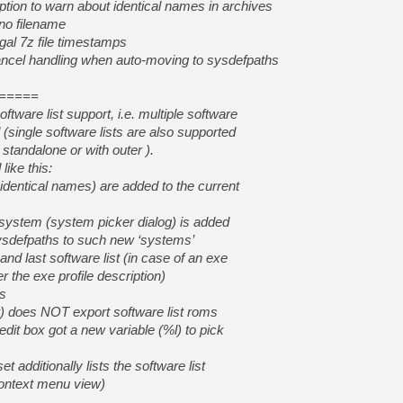
tion to warn about identical names in archives
 no filename
gal 7z file timestamps
cancel handling when auto-moving to sysdefpaths
=====
ftware list support, i.e. multiple software
d (single software lists are also supported
e standalone or with outer
).
like this:
t identical names) are added to the current
w system (system picker dialog) is added
ysdefpaths to such new ‘systems’
 and last software list (in case of an exe
er the exe profile description)
es
ow) does NOT export software list roms
edit box got a new variable (%l) to pick
t additionally lists the software list
context menu view)