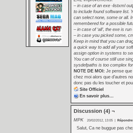
– in case of an exe -listxml o
to include found software list. 
can select none, some or all. I
remembered for a possible f
– in case of ‘all’, the exe is ru
– in case you picked some, cmp
Keep in mind that you can drag’
a quick way to add all your so
assign option in systems to se
You can of course still use singe
sysdefpaths is too complex for
NOTE DE MOI:
Je pense que 
chez moi alors que d’autres no
donc pas du les toucher et pour
Site Officiel
En savoir plus…
Discussion (4) ¬
MPK
20/02/2012, 13:05
|
Répondre
Salut, Ca ne buggue pas chez