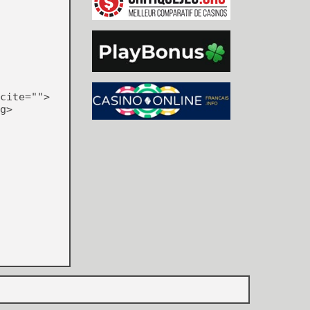
cite="">
g>