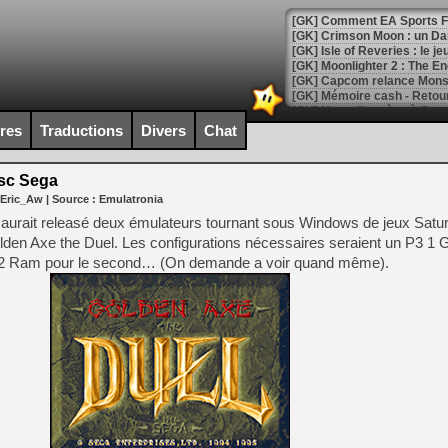
[GK] Comment EA Sports FC
[GK] Crimson Moon : un Dark
[GK] Isle of Reveries : le j
[GK] Moonlighter 2 : The En
[GK] Capcom relance Monste
ires
Traductions
Divers
Chat
[Mo5] Deux inédits du Virtu
[GK] Le beat'em up The Walk
sc Sega
 Eric_Aw
| Source :
Emulatronia
[GK] Endless Legend 2 : enf
aurait releasé deux émulateurs tournant sous Windows de jeux Saturne
den Axe the Duel. Les configurations nécessaires seraient un P3 1
512 Ram pour le second… (On demande a voir quand même).
[LS] [PS5] Le WebKit Userl
[GK] Oubliez Crazy Taxi, S
[LS] [Switch] NSZ 5.0.0 es
[GK] No More Room in Hell 2
[GK] Un chatbot Atelier Ryz
[GK] Mémoire cash - Splatte