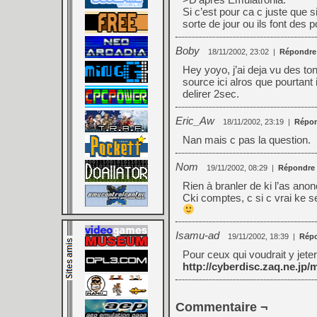
Si c’est pour ca c juste que 
sorte de jour ou ils font des p
Boby
18/11/2002, 23:02
|
Répondre
Hey yoyo, j’ai deja vu des ton
source ici alros que pourtant i
delirer 2sec.
Eric_Aw
18/11/2002, 23:19
|
Répo
Nan mais c pas la question.
Nom
19/11/2002, 08:29
|
Répondre
Rien à branler de ki l’as ano
Cki comptes, c si c vrai ke se
Isamu-ad
19/11/2002, 18:39
|
Rép
Pour ceux qui voudrait y jeter
http://cyberdisc.zaq.ne.jp/
Commentaire ¬