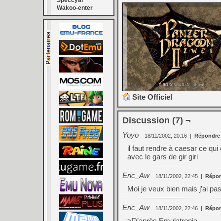
Speccyal
Wakoo-enter
Site Officiel
Discussion (7) ¬
Yoyo
18/11/2002, 20:16
|
Répondre
il faut rendre à caesar ce qui
avec le gars de gir giri
Eric_Aw
18/11/2002, 22:45
|
Répo
Moi je veux bien mais j’ai pas 
Eric_Aw
18/11/2002, 22:46
|
Répo
>D’après Emulatronia.