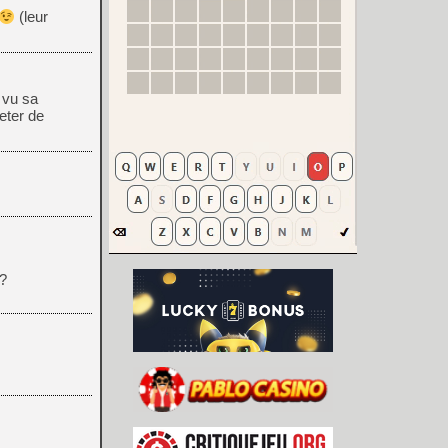
(leur
t vu sa
reter de
 ?