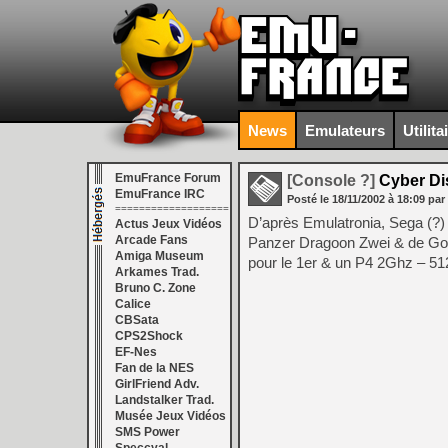
News
Emulateurs
Utilita
EmuFrance Forum
[Console ?]
Cyber Di
EmuFrance IRC
Posté le
18/11/2002
à
18:09
par
===================
D’après Emulatronia, Sega (?) 
Actus Jeux Vidéos
Arcade Fans
Panzer Dragoon Zwei & de Gol
Amiga Museum
pour le 1er & un P4 2Ghz – 
Arkames Trad.
Bruno C. Zone
Calice
CBSata
CPS2Shock
EF-Nes
Fan de la NES
GirlFriend Adv.
Landstalker Trad.
Musée Jeux Vidéos
SMS Power