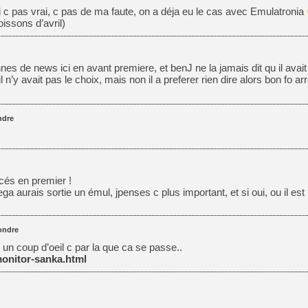
si c pas vrai, c pas de ma faute, on a déja eu le cas avec Emulatronia
oissons d’avril)
nes de news ici en avant premiere, et benJ ne la jamais dit qu il avai
l n’y avait pas le choix, mais non il a preferer rien dire alors bon fo ar
ndre
ncés en premier !
ga aurais sortie un émul, jpenses c plus important, et si oui, ou il est
ondre
 un coup d’oeil c par la que ca se passe..
monitor-sanka.html