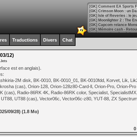
[GK] Comment EA Sports FC
[GK] Crimson Moon : un Dark
[GK] Isle of Reveries : le j
[GK] Moonlighter 2 : The En
[GK] Capcom relance Monste
ires
Traductions
Divers
Chat
[Mo5] Deux inédits du Virtu
[GK] Le beat'em up The Walk
03/12)
 Jets
[GK] Endless Legend 2 : enf
rface est en anglais).
s:
hkiria-2M disk, BK-0010, BK-0010_01, BK-0010fdd, Korvet, Lik, Lik2
[LS] [PS5] Le WebKit Userl
rosha (cas), Orion-128, Orion-128z80-Card-ll, Orion-Pro, Orion-Pro 
K (cas), Radio-86RK 4K, Radio-86RK color, Specialist, SpecialistMX
, UT88, UT88 (cas), Vector06c, Vector06c-z80, YUT-88, ZX Spectrum
[GK] Oubliez Crazy Taxi, S
[LS] [Switch] NSZ 5.0.0 es
25/09/28) (1.8 Mo)
[GK] No More Room in Hell 2
[GK] Un chatbot Atelier Ryz
0
[GK] Mémoire cash - Splatte