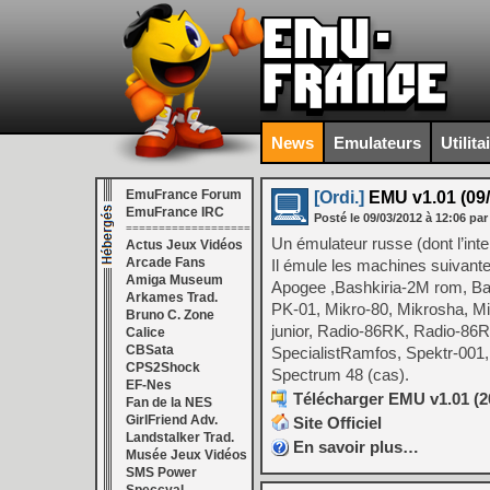
News
Emulateurs
Utilita
EmuFrance Forum
[Ordi.]
EMU v1.01 (09/
EmuFrance IRC
Posté le
09/03/2012
à
12:06
par
===================
Un émulateur russe (dont l’inte
Actus Jeux Vidéos
Arcade Fans
Il émule les machines suivante
Amiga Museum
Apogee ,Bashkiria-2M rom, Bas
Arkames Trad.
PK-01, Mikro-80, Mikrosha, Mik
Bruno C. Zone
junior, Radio-86RK, Radio-86R
Calice
CBSata
SpecialistRamfos, Spektr-001
CPS2Shock
Spectrum 48 (cas).
EF-Nes
Télécharger EMU v1.01 (20
Fan de la NES
GirlFriend Adv.
Site Officiel
Landstalker Trad.
En savoir plus…
Musée Jeux Vidéos
SMS Power