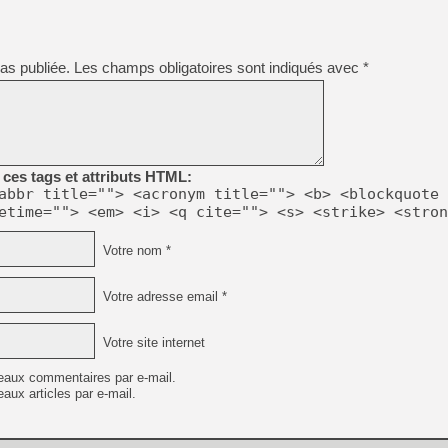
[GK] Nvidia : le prix des 
[GK] Suikoden Star Leap : 
[Mo5] La mini borne d’arc
as publiée.
Les champs obligatoires sont indiqués avec
*
[GK] Atari renoue avec les 
[GK] Le studio de FIFA Worl
[GK] La PlayStation 1 en L
[GK] Dawn of War 4 : les Né
[GK] CloverPit : l'héritier
[GK] Stellar Blade : Blood R
ces tags et attributs HTML:
[GK] Palworld Online est a
abbr title=""> <acronym title=""> <b> <blockquote 
[GK] Wuchang 2 : le souls-l
etime=""> <em> <i> <q cite=""> <s> <strike> <stron
[GK] Test : Big Walk est le 
[GK] Starsand Island : la si
Votre nom *
Votre adresse email *
[GK] Dan Houser (GTA) défe
Votre site internet
eaux commentaires par e-mail.
aux articles par e-mail.