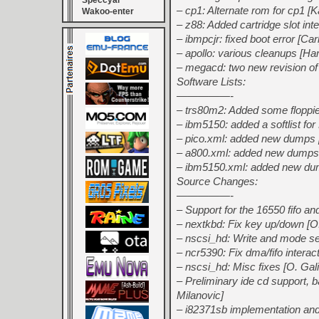
Speccyal
– cp1: Alternate rom for cp1 [K
Wakoo-enter
– z88: Added cartridge slot in
– ibmpcjr: fixed boot error [Carl
– apollo: various cleanups [H
– megacd: two new revision of 
Software Lists:
—————-
– trs80m2: Added some floppi
– ibm5150: added a softlist fo
– pico.xml: added new dumps
– a800.xml: added new dumps 
– ibm5150.xml: added new du
Source Changes:
—————-
– Support for the 16550 fifo and
– nextkbd: Fix key up/down [O.
– nscsi_hd: Write and mode se
– ncr5390: Fix dma/fifo interact
– nscsi_hd: Misc fixes [O. Gali
– Preliminary ide cd support,
Milanovic]
– i82371sb implementation and 