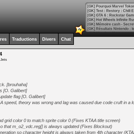
[GK] Pourquoi Marvel Tokon 
[GK] Test : Restory : Chill
[GK] GTA 6 : Rockstar Games
[GK] Hot Wheels Infinite Rus
[GK] Mémoire cash - Secret 
[GK] Résultats Nintendo : 
[GK] Déjà des dégraissage
ires
Traductions
Divers
Chat
[Mo5] Brickboy cherche à r
[GK] Minecraft et ses « Gra
4
 Jets
[GK] Beast of Reincarnation
[GK] Ubisoft : fin de parti
[GK] Mémoire cash - Metroid
[GK] Dan Houser (GTA) défe
[GK] Comment EA Sports FC
[GK] Crimson Moon : un Dark
ck. [brouhaha]
[GK] Isle of Reveries : le j
ts [O. Galibert]
[GK] Moonlighter 2 : The En
update flag [O. Galibert]
[GK] Capcom relance Monste
 speed, theory was wrong and lag was caused due code cruft in a loc
[Mo5] Deux inédits du Virtu
grid color 0 to match sprite color 0 (Fixes KTAA title screen)
[GK] Le beat'em up The Walk
that m_o2_vdc.reg[] is always updated (Fixes Blockout)
ration so character height is always taken from 4th character (KTAA
[GK] Endless Legend 2 : enf