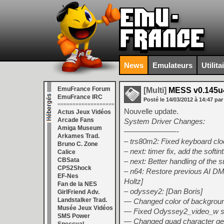
News
Emulateurs
Utilita
EmuFrance Forum
[Multi]
MESS v0.145u
EmuFrance IRC
Posté le
14/03/2012
à
14:47
par
===================
Nouvelle update.
Actus Jeux Vidéos
Arcade Fans
System Driver Changes:
Amiga Museum
———————-
Arkames Trad.
– trs80m2: Fixed keyboard clo
Bruno C. Zone
– next: timer fix, add the softin
Calice
CBSata
– next: Better handling of the s
CPS2Shock
– n64: Restore previous AI DMA
EF-Nes
Holtz]
Fan de la NES
– odyssey2: [Dan Boris]
GirlFriend Adv.
Landstalker Trad.
— Changed color of background 
Musée Jeux Vidéos
— Fixed Odyssey2_video_w so 
SMS Power
— Changed quad character gene