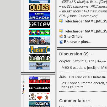
– i386,x87: Multiple fixes. [Carl
– pic8259,fmtowns: PIC/timers 
– m68k: allow FPU instructions 
FPU [Hans Ostermeyer]
Télécharger MAME(MESS) [
Télécharger MAME(MESS) [
Site Officiel
En savoir plus…
Discussion (2) ¬
cryptor
14/03/2012, 19:37
|
Répond
MESS est dans [multi] et ME
Jets
14/03/2012, 21:28
|
Répondre
les 2 sont au meme endroit, c
dans l’autre^^
Commentaire ¬