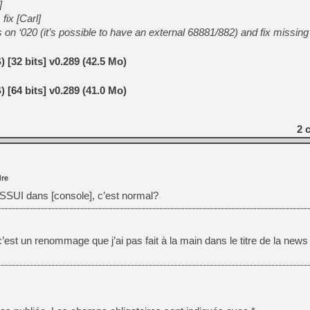
]
fix [Carl]
on ‘020 (it’s possible to have an external 68881/882) and fix missing 
32 bits] v0.289 (42.5 Mo)
64 bits] v0.289 (41.0 Mo)
2
c
re
SSUI dans [console], c’est normal?
’est un renommage que j’ai pas fait à la main dans le titre de la new