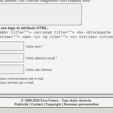
as publiée.
Les champs obligatoires sont indiqués avec
*
ces tags et attributs HTML:
abbr title=""> <acronym title=""> <b> <blockquote 
etime=""> <em> <i> <q cite=""> <s> <strike> <stron
Votre nom *
Votre adresse email *
Votre site internet
eaux commentaires par e-mail.
aux articles par e-mail.
© 1999-2026 Emu-France - Tous droits réservés.
Publicité
Contact
Copyright
Données personnelles
|
|
|