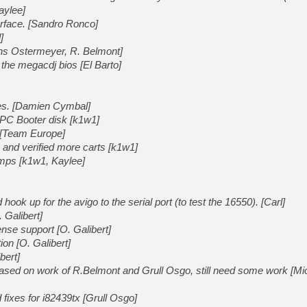
aylee]
terface. [Sandro Ronco]
]
[LS] [PS5] Le WebKit Userl
ans Ostermeyer, R. Belmont]
the megacdj bios [El Barto]
[GK] Oubliez Crazy Taxi, S
[LS] [Switch] NSZ 5.0.0 es
es. [Damien Cymbal]
r PC Booter disk [k1w1]
[GK] No More Room in Hell 2
 [Team Europe]
[GK] Un chatbot Atelier Ryz
and verified more carts [k1w1]
mps [k1w1, Kaylee]
[GK] Mémoire cash - Splatte
[GK] Nvidia : le prix des 
[GK] Suikoden Star Leap : 
 hook up for the avigo to the serial port (to test the 16550). [Carl]
[Mo5] La mini borne d’arc
 Galibert]
nse support [O. Galibert]
ion [O. Galibert]
bert]
 based on work of R.Belmont and Grull Osgo, still need some work [Mi
fixes for i82439tx [Grull Osgo]