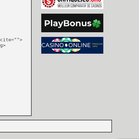
cite="">
g>