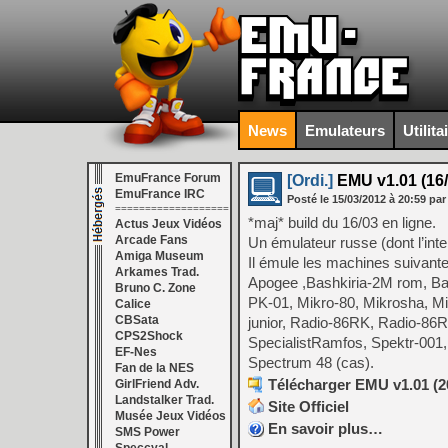
News
Emulateurs
Utilita
EmuFrance Forum
[Ordi.]
EMU v1.01 (16/
EmuFrance IRC
Posté le
15/03/2012
à
20:59
par
===================
*maj* build du 16/03 en ligne.
Actus Jeux Vidéos
Arcade Fans
Un émulateur russe (dont l’inte
Amiga Museum
Il émule les machines suivante
Arkames Trad.
Apogee ,Bashkiria-2M rom, Bas
Bruno C. Zone
PK-01, Mikro-80, Mikrosha, Mik
Calice
CBSata
junior, Radio-86RK, Radio-86R
CPS2Shock
SpecialistRamfos, Spektr-001
EF-Nes
Spectrum 48 (cas).
Fan de la NES
Télécharger EMU v1.01 (20
GirlFriend Adv.
Landstalker Trad.
Site Officiel
Musée Jeux Vidéos
En savoir plus…
SMS Power