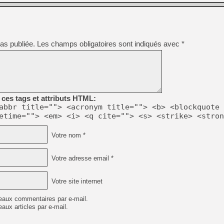
[GK] Mémoire cash - Metroid
[GK] Dan Houser (GTA) défe
[GK] Comment EA Sports FC
[GK] Crimson Moon : un Dark
[GK] Isle of Reveries : le j
[GK] Moonlighter 2 : The En
as publiée.
Les champs obligatoires sont indiqués avec
*
[GK] Capcom relance Monste
[Mo5] Deux inédits du Virtu
[GK] Le beat'em up The Walk
ces tags et attributs HTML:
abbr title=""> <acronym title=""> <b> <blockquote 
[GK] Endless Legend 2 : enf
etime=""> <em> <i> <q cite=""> <s> <strike> <stron
Votre nom *
[LS] [PS5] Premiers signes 
Votre adresse email *
Votre site internet
eaux commentaires par e-mail.
aux articles par e-mail.