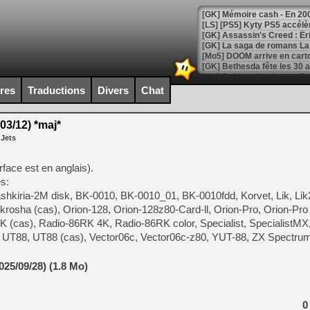
[Mo5] DOOM arrive en cart
[GK] Bethesda fête les 30 
[GK] Roblox : l'action en B
ires
Traductions
Divers
Chat
[GK] Agenda - GeForce NOW
03/12) *maj*
[GK] Devolver Digital en a 
 Jets
[LS] [PS5] ps5-y2jb-autolo
rface est en anglais).
[GK] Pourquoi Marvel Tokon 
s:
[GK] Test : Restory : Chill
[GK] GTA 6 : Rockstar Games
hkiria-2M disk, BK-0010, BK-0010_01, BK-0010fdd, Korvet, Lik, Lik2
[GK] Hot Wheels Infinite Rus
rosha (cas), Orion-128, Orion-128z80-Card-ll, Orion-Pro, Orion-Pro 
[GK] Mémoire cash - Secret 
K (cas), Radio-86RK 4K, Radio-86RK color, Specialist, SpecialistMX
[GK] Résultats Nintendo : 
, UT88, UT88 (cas), Vector06c, Vector06c-z80, YUT-88, ZX Spectrum
[GK] Déjà des dégraissage
[Mo5] Brickboy cherche à r
25/09/28) (1.8 Mo)
[GK] Minecraft et ses « Gra
[GK] Beast of Reincarnation
0
[GK] Ubisoft : fin de parti