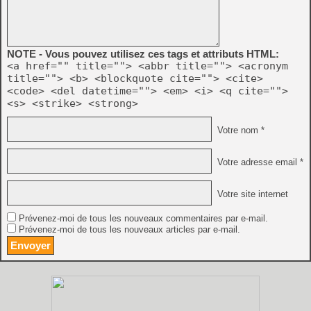
NOTE - Vous pouvez utilisez ces tags et attributs HTML:
<a href="" title=""> <abbr title=""> <acronym
title=""> <b> <blockquote cite=""> <cite>
<code> <del datetime=""> <em> <i> <q cite="">
<s> <strike> <strong>
Votre nom *
Votre adresse email *
Votre site internet
Prévenez-moi de tous les nouveaux commentaires par e-mail.
Prévenez-moi de tous les nouveaux articles par e-mail.