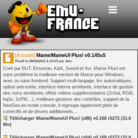
[Arcade]
Mame/MameUI Plus! v0.145u5
Posté le
28/03/2012
à
23:03
par Jets
Créé par BUT, Emuman, K&K, Sword et Xvi. Mame Plus! est
sans problème la meilleure version de Mame pour Windows,
avec ou sans frontend. Support multi-langage, tirs automatiques,
option anti-sortie, interface interne améliorée, interface de gestion
des roms améliorée, effets vidéos supplémentaires (2xSai, RGB,
hq3x, 2xPM…), meilleure gestions des contrôles, support de la
NeoGeo en mode console, il regroupe également plein de
correctifs et de drivers additionnels…
Télécharger Mame/MameUI Plus! (x86) v0.168 r5272 (31.6
Mo)
Télécharger Mame/MameUI Plus! (x64) v0.168 r5272 (32.8