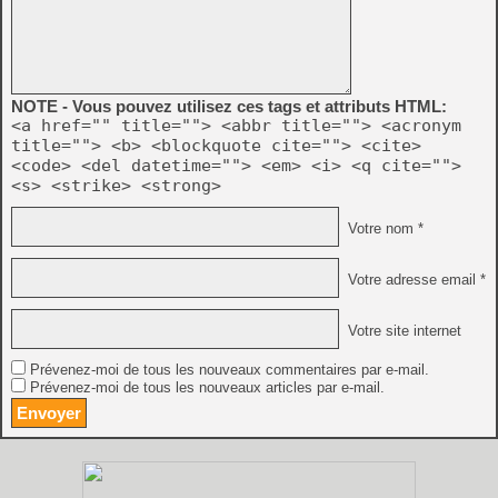
NOTE - Vous pouvez utilisez ces tags et attributs HTML:
<a href="" title=""> <abbr title=""> <acronym
title=""> <b> <blockquote cite=""> <cite>
<code> <del datetime=""> <em> <i> <q cite="">
<s> <strike> <strong>
Votre nom *
Votre adresse email *
Votre site internet
Prévenez-moi de tous les nouveaux commentaires par e-mail.
Prévenez-moi de tous les nouveaux articles par e-mail.