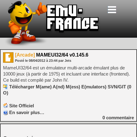
[Arcade]
MAMEUI32/64 v0.145.6
Posté le
08/04/2012
à
23:44
par Jets
MameUI32/64 est un émulateur multi-arcade émulant plus de
10000 jeux (à partir de 1975) et incluant une interface (frontend).
Ce build est compilé par John IV.
Télécharger M(ame) A(nd) M(ess) E(mulators) SVN/GIT (0
O)
Site Officiel
En savoir plus…
0
commentaire