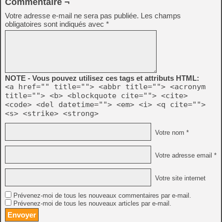
Commentaire ¬
Votre adresse e-mail ne sera pas publiée.
Les champs
obligatoires sont indiqués avec
*
NOTE - Vous pouvez utilisez ces tags et attributs HTML:
<a href="" title=""> <abbr title=""> <acronym
title=""> <b> <blockquote cite=""> <cite>
<code> <del datetime=""> <em> <i> <q cite="">
<s> <strike> <strong>
Votre nom *
Votre adresse email *
Votre site internet
Prévenez-moi de tous les nouveaux commentaires par e-mail.
Prévenez-moi de tous les nouveaux articles par e-mail.