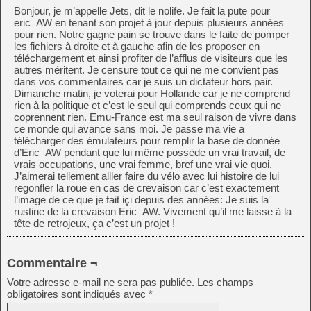
Bonjour, je m’appelle Jets, dit le nolife. Je fait la pute pour
eric_AW en tenant son projet à jour depuis plusieurs années
pour rien. Notre gagne pain se trouve dans le faite de pomper
les fichiers à droite et à gauche afin de les proposer en
téléchargement et ainsi profiter de l’afflus de visiteurs que les
autres méritent. Je censure tout ce qui ne me convient pas
dans vos commentaires car je suis un dictateur hors pair.
Dimanche matin, je voterai pour Hollande car je ne comprend
rien à la politique et c’est le seul qui comprends ceux qui ne
coprennent rien. Emu-France est ma seul raison de vivre dans
ce monde qui avance sans moi. Je passe ma vie a
télécharger des émulateurs pour remplir la base de donnée
d’Eric_AW pendant que lui même possède un vrai travail, de
vrais occupations, une vrai femme, bref une vrai vie quoi.
J’aimerai tellement alller faire du vélo avec lui histoire de lui
regonfler la roue en cas de crevaison car c’est exactement
l’image de ce que je fait içi depuis des années: Je suis la
rustine de la crevaison Eric_AW. Vivement qu’il me laisse à la
tête de retrojeux, ça c’est un projet !
Commentaire ¬
Votre adresse e-mail ne sera pas publiée.
Les champs
obligatoires sont indiqués avec
*