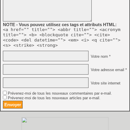
NOTE - Vous pouvez utilisez ces tags et attributs HTML:
<a href="" title=""> <abbr title=""> <acronym
title=""> <b> <blockquote cite=""> <cite>
<code> <del datetime=""> <em> <i> <q cite="">
<s> <strike> <strong>
Votre nom *
Votre adresse email *
Votre site internet
Prévenez-moi de tous les nouveaux commentaires par e-mail.
Prévenez-moi de tous les nouveaux articles par e-mail.