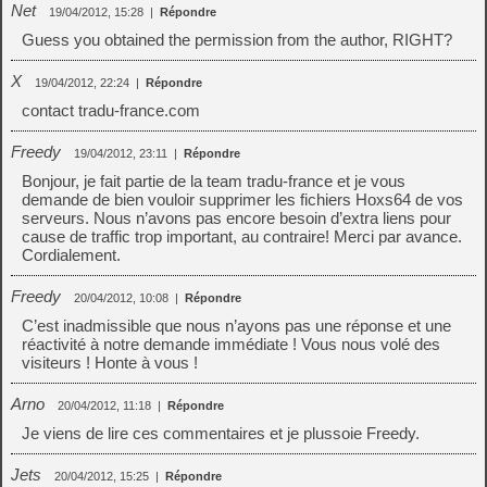
Net
19/04/2012, 15:28
|
Répondre
Guess you obtained the permission from the author, RIGHT?
X
19/04/2012, 22:24
|
Répondre
contact tradu-france.com
Freedy
19/04/2012, 23:11
|
Répondre
Bonjour, je fait partie de la team tradu-france et je vous
demande de bien vouloir supprimer les fichiers Hoxs64 de vos
serveurs. Nous n’avons pas encore besoin d’extra liens pour
cause de traffic trop important, au contraire! Merci par avance.
Cordialement.
Freedy
20/04/2012, 10:08
|
Répondre
C’est inadmissible que nous n’ayons pas une réponse et une
réactivité à notre demande immédiate ! Vous nous volé des
visiteurs ! Honte à vous !
Arno
20/04/2012, 11:18
|
Répondre
Je viens de lire ces commentaires et je plussoie Freedy.
Jets
20/04/2012, 15:25
|
Répondre