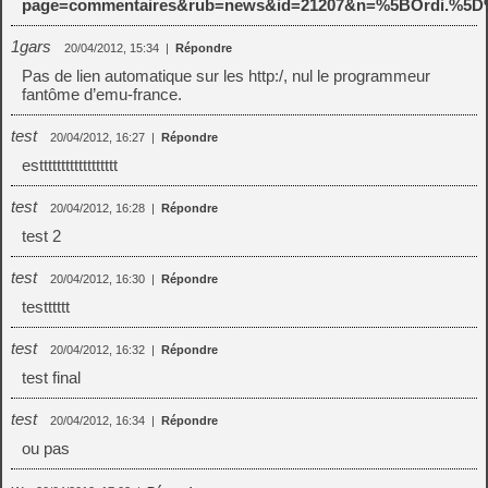
page=commentaires&rub=news&id=21207&n=%5BOrdi.%5D%
1gars
20/04/2012, 15:34
|
Répondre
Pas de lien automatique sur les http:/, nul le programmeur
fantôme d’emu-france.
test
20/04/2012, 16:27
|
Répondre
estttttttttttttttttt
test
20/04/2012, 16:28
|
Répondre
test 2
test
20/04/2012, 16:30
|
Répondre
testttttt
test
20/04/2012, 16:32
|
Répondre
test final
test
20/04/2012, 16:34
|
Répondre
ou pas