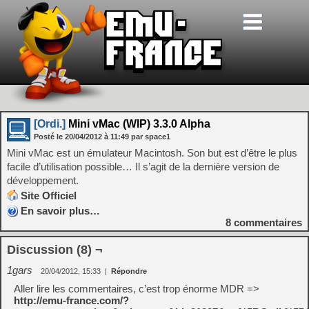
[Ordi.]
Mini vMac (WIP) 3.3.0 Alpha
Posté le
20/04/2012
à
11:49
par space1
Mini vMac est un émulateur Macintosh. Son but est d’être le plus
facile d’utilisation possible… Il s’agit de la dernière version de
développement.
Site Officiel
En savoir plus…
8
commentaires
Discussion (8) ¬
1gars
20/04/2012, 15:33
|
Répondre
Aller lire les commentaires, c’est trop énorme MDR =>
http://emu-france.com/?