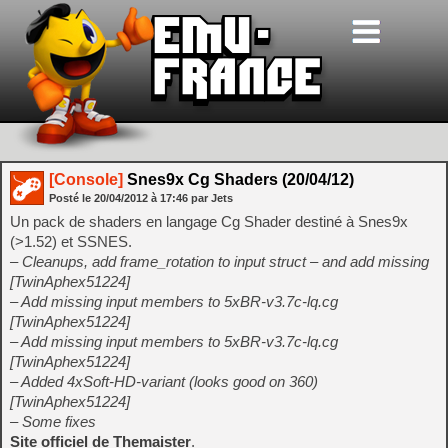
[Console]
Snes9x Cg Shaders (20/04/12)
Posté le
20/04/2012
à
17:46
par Jets
Un pack de shaders en langage Cg Shader destiné à Snes9x
(>1.52) et SSNES.
– Cleanups, add frame_rotation to input struct – and add missing
[TwinAphex51224]
– Add missing input members to 5xBR-v3.7c-lq.cg
[TwinAphex51224]
– Add missing input members to 5xBR-v3.7c-lq.cg
[TwinAphex51224]
– Added 4xSoft-HD-variant (looks good on 360)
[TwinAphex51224]
– Some fixes
Site officiel de Themaister
.