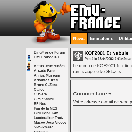
News
Emulateurs
Utilita
EmuFrance Forum
KOF2001 Et Nebula
EmuFrance IRC
Posté le
13/04/2002
à
01:49
par
===================
Le dump de KOF2001 fonctionn
Actus Jeux Vidéos
Arcade Fans
rom s’appelle kof2k1.zip.
Amiga Museum
Arkames Trad.
Bruno C. Zone
Calice
Commentaire ¬
CBSata
CPS2Shock
Votre adresse e-mail ne sera p
EF-Nes
Fan de la NES
GirlFriend Adv.
Landstalker Trad.
Musée Jeux Vidéos
SMS Power