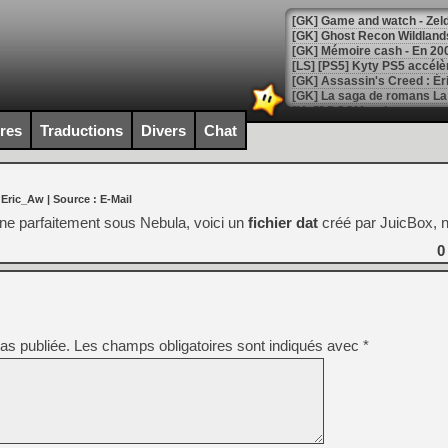
[Mo5] DOOM arrive en cart
[GK] Bethesda fête les 30 
ires
Traductions
Divers
Chat
[GK] Roblox : l'action en B
[GK] Agenda - GeForce NOW
 Eric_Aw
| Source :
E-Mail
[GK] Devolver Digital en a 
e parfaitement sous Nebula, voici un
fichier dat
créé par JuicBox, n
[LS] [PS5] ps5-y2jb-autolo
0
[GK] Pourquoi Marvel Tokon 
[GK] Test : Restory : Chill
[GK] GTA 6 : Rockstar Games
[GK] Hot Wheels Infinite Rus
[GK] Mémoire cash - Secret 
as publiée.
Les champs obligatoires sont indiqués avec
*
[GK] Résultats Nintendo : 
[GK] Déjà des dégraissage
[Mo5] Brickboy cherche à r
[GK] Minecraft et ses « Gra