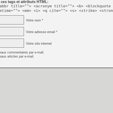
ces tags et attributs HTML:
[GK] Beast of Reincarnation
abbr title=""> <acronym title=""> <b> <blockquote 
[GK] Ubisoft : fin de parti
[GK] Mémoire cash - Metroid
etime=""> <em> <i> <q cite=""> <s> <strike> <stron
[GK] Dan Houser (GTA) défe
[GK] Comment EA Sports FC
Votre nom *
[GK] Crimson Moon : un Dark
[GK] Isle of Reveries : le j
[GK] Moonlighter 2 : The En
Votre adresse email *
[GK] Capcom relance Monste
Votre site internet
[Mo5] Deux inédits du Virtu
eaux commentaires par e-mail.
[GK] Le beat'em up The Walk
aux articles par e-mail.
[GK] Endless Legend 2 : enf
[LS] [PS5] Premiers signes 