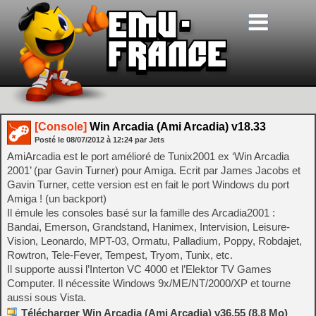
[Console]
Win Arcadia (Ami Arcadia) v18.33
Posté le
08/07/2012
à
12:24
par Jets
AmiArcadia est le port amélioré de Tunix2001 ex ‘Win Arcadia
2001’ (par Gavin Turner) pour Amiga. Ecrit par James Jacobs et
Gavin Turner, cette version est en fait le port Windows du port
Amiga ! (un backport)
Il émule les consoles basé sur la famille des Arcadia2001 :
Bandai, Emerson, Grandstand, Hanimex, Intervision, Leisure-
Vision, Leonardo, MPT-03, Ormatu, Palladium, Poppy, Robdajet,
Rowtron, Tele-Fever, Tempest, Tryom, Tunix, etc.
Il supporte aussi l’Interton VC 4000 et l’Elektor TV Games
Computer. Il nécessite Windows 9x/ME/NT/2000/XP et tourne
aussi sous Vista.
Télécharger Win Arcadia (Ami Arcadia) v36.55 (8.8 Mo)