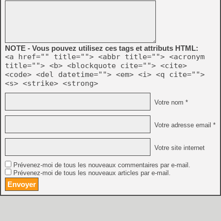
NOTE - Vous pouvez utilisez ces tags et attributs HTML:
<a href="" title=""> <abbr title=""> <acronym
title=""> <b> <blockquote cite=""> <cite>
<code> <del datetime=""> <em> <i> <q cite="">
<s> <strike> <strong>
Votre nom *
Votre adresse email *
Votre site internet
Prévenez-moi de tous les nouveaux commentaires par e-mail.
Prévenez-moi de tous les nouveaux articles par e-mail.