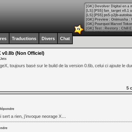
[GK] Devolver Digital en a 
[LS] [PS5] ps5-y2jb-autolo
[GK] Pourquoi Marvel Tokon 
[GK] Test : Restory : Chill
[GK] GTA 6 : Rockstar Games
[GK] Hot Wheels Infinite Rus
ires
Traductions
Divers
Chat
[GK] Mémoire cash - Secret 
[GK] Résultats Nintendo : 
0.8b (Non Officiel)
[GK] Déjà des dégraissage
 Jets
[Mo5] Brickboy cherche à r
eX, toujours basé sur le build de la version 0.6b, celui ci ajoute le
[GK] Minecraft et ses « Gra
[GK] Beast of Reincarnation
[GK] Ubisoft : fin de parti
[GK] Mémoire cash - Metroid
5
c
[GK] Dan Houser (GTA) défe
[GK] Comment EA Sports FC
[GK] Crimson Moon : un Dark
[GK] Isle of Reveries : le j
[GK] Moonlighter 2 : The En
Répondre
[GK] Capcom relance Monste
ui sert a rien, j’invoque neorage X…
ndre