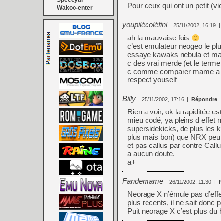
Speccyal
Pour ceux qui ont un petit (
Wakoo-enter
youpilécoléfini
25/11/2002, 16:19
ah la mauvaise fois
c’est emulateur neogeo le pl
essaye kawaks nebula et m
c des vrai merde (et le terme 
c comme comparer mame a c
respect youself
Billy
25/11/2002, 17:16
|
Répondre
Rien a voir, ok la rapiditée 
mieu codé, ya pleins d effet
supersidekicks, de plus les 
plus mais bon) que NRX peut 
et pas callus par contre Call
a aucun doute.
a+
Fandemame
26/11/2002, 11:30
|
Neorage X n’émule pas d’effe
plus récents, il ne sait donc 
Puit neorage X c’est plus du 