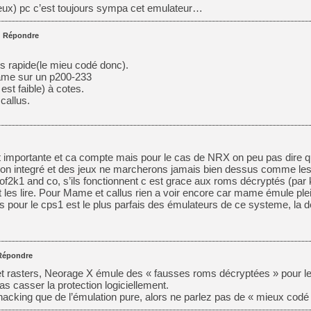
[Mo5] Deux inédits du Virtu
vieux) pc c’est toujours sympa cet emulateur…
[GK] Le beat'em up The Walk
|
Répondre
[GK] Endless Legend 2 : enf
us rapide(le mieu codé donc).
ame sur un p200-233
[LS] [PS5] Le WebKit Userl
est faible) à cotes.
allus.
[GK] Oubliez Crazy Taxi, S
[LS] [Switch] NSZ 5.0.0 es
est importante et ca compte mais pour le cas de NRX on peu pas dire qu 
 non integré et des jeux ne marcherons jamais bien dessus comme le
[GK] No More Room in Hell 2
kof2k1 and co, s’ils fonctionnent c est grace aux roms décryptés (pa
[GK] Un chatbot Atelier Ryz
les lire. Pour Mame et callus rien a voir encore car mame émule pl
us pour le cps1 est le plus parfais des émulateurs de ce systeme, la d
[GK] Agenda - GeForce NOW
Répondre
t rasters, Neorage X émule des « fausses roms décryptées » pour le
pas casser la protection logiciellement.
hacking que de l’émulation pure, alors ne parlez pas de « mieux codé