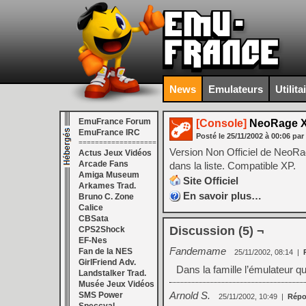
News
Emulateurs
Utilita
EmuFrance Forum
[Console]
NeoRage X v
EmuFrance IRC
Posté le
25/11/2002
à
00:06
par
===================
Version Non Officiel de NeoRag
Actus Jeux Vidéos
Arcade Fans
dans la liste. Compatible XP.
Amiga Museum
Site Officiel
Arkames Trad.
En savoir plus…
Bruno C. Zone
Calice
CBSata
Discussion (5) ¬
CPS2Shock
EF-Nes
Fandemame
Fan de la NES
25/11/2002, 08:14
|
GirlFriend Adv.
Dans la famille l’émulateur q
Landstalker Trad.
Musée Jeux Vidéos
Arnold S.
SMS Power
25/11/2002, 10:49
|
Répo