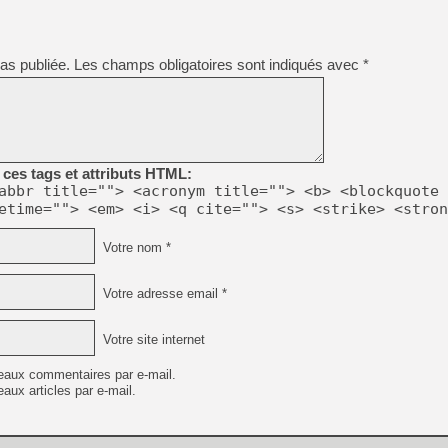
as publiée.
Les champs obligatoires sont indiqués avec
*
ces tags et attributs HTML:
abbr title=""> <acronym title=""> <b> <blockquote 
etime=""> <em> <i> <q cite=""> <s> <strike> <stron
Votre nom *
Votre adresse email *
Votre site internet
eaux commentaires par e-mail.
aux articles par e-mail.