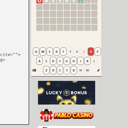
cite="">
g>