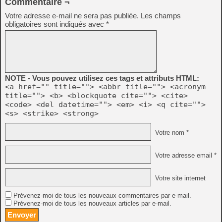
Commentaire ¬
Votre adresse e-mail ne sera pas publiée.
Les champs
obligatoires sont indiqués avec
*
NOTE - Vous pouvez utilisez ces tags et attributs HTML:
<a href="" title=""> <abbr title=""> <acronym
title=""> <b> <blockquote cite=""> <cite>
<code> <del datetime=""> <em> <i> <q cite="">
<s> <strike> <strong>
Votre nom *
Votre adresse email *
Votre site internet
Prévenez-moi de tous les nouveaux commentaires par e-mail.
Prévenez-moi de tous les nouveaux articles par e-mail.