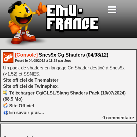
[Console]
Snes9x Cg Shaders (04/08/12)
Posté le
04/08/2012
à
11:28
par Jets
Un pack de shaders en langage Cg Shader destiné à Snes9x
(>1.52) et SSNES.
Site officiel de Themaister
.
Site officiel de Twinaphex
.
Télécharger Cg/GLSL/Slang Shaders Pack (10/07/2024)
(88.5 Mo)
Site Officiel
En savoir plus…
0
commentaire