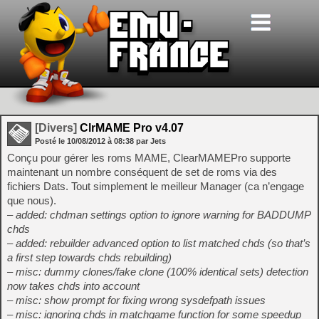
[Divers]
ClrMAME Pro v4.07
Posté le
10/08/2012
à
08:38
par Jets
Conçu pour gérer les roms MAME, ClearMAMEPro supporte
maintenant un nombre conséquent de set de roms via des
fichiers Dats. Tout simplement le meilleur Manager (ca n’engage
que nous).
– added: chdman settings option to ignore warning for BADDUMP
chds
– added: rebuilder advanced option to list matched chds (so that’s
a first step towards chds rebuilding)
– misc: dummy clones/fake clone (100% identical sets) detection
now takes chds into account
– misc: show prompt for fixing wrong sysdefpath issues
– misc: ignoring chds in matchgame function for some speedup