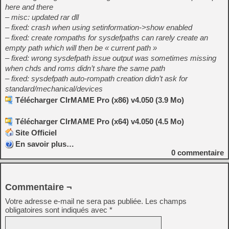
here and there
– misc: updated rar dll
– fixed: crash when using setinformation->show enabled
– fixed: create rompaths for sysdefpaths can rarely create an
empty path which will then be « current path »
– fixed: wrong sysdefpath issue output was sometimes missing
when chds and roms didn’t share the same path
– fixed: sysdefpath auto-rompath creation didn’t ask for
standard/mechanical/devices
Télécharger ClrMAME Pro (x86) v4.050 (3.9 Mo)
Télécharger ClrMAME Pro (x64) v4.050 (4.5 Mo)
Site Officiel
En savoir plus…
0
commentaire
Commentaire ¬
Votre adresse e-mail ne sera pas publiée.
Les champs
obligatoires sont indiqués avec
*