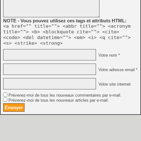
NOTE - Vous pouvez utilisez ces tags et attributs HTML:
<a href="" title=""> <abbr title=""> <acronym
title=""> <b> <blockquote cite=""> <cite>
<code> <del datetime=""> <em> <i> <q cite="">
<s> <strike> <strong>
Votre nom *
Votre adresse email *
Votre site internet
Prévenez-moi de tous les nouveaux commentaires par e-mail.
Prévenez-moi de tous les nouveaux articles par e-mail.