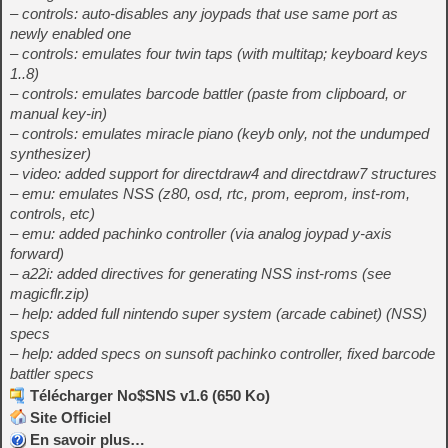
– controls: auto-disables any joypads that use same port as
newly enabled one
– controls: emulates four twin taps (with multitap; keyboard keys
1..8)
– controls: emulates barcode battler (paste from clipboard, or
manual key-in)
– controls: emulates miracle piano (keyb only, not the undumped
synthesizer)
– video: added support for directdraw4 and directdraw7 structures
– emu: emulates NSS (z80, osd, rtc, prom, eeprom, inst-rom,
controls, etc)
– emu: added pachinko controller (via analog joypad y-axis
forward)
– a22i: added directives for generating NSS inst-roms (see
magicflr.zip)
– help: added full nintendo super system (arcade cabinet) (NSS)
specs
– help: added specs on sunsoft pachinko controller, fixed barcode
battler specs
Télécharger No$SNS v1.6 (650 Ko)
Site Officiel
En savoir plus…