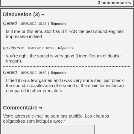
3
commentaires
Discussion (3) ¬
Gerard
16/08/2012, 18:17
|
Répondre
Is it me or this emulator has BY FAR the best sound engine?
Impressive indeed
greatxerox
16/08/2012, 18:38
|
Répondre
you’re right, the sound is very good (i tried Return of double
dragon).
Gerard
16/08/2012, 19:50
|
Répondre
I tried it on a few games and i was very surprised, just check
the sound in castlevania (the sound of the chain for instance)
compared to other emulators.
Commentaire ¬
Votre adresse e-mail ne sera pas publiée.
Les champs
obligatoires sont indiqués avec
*