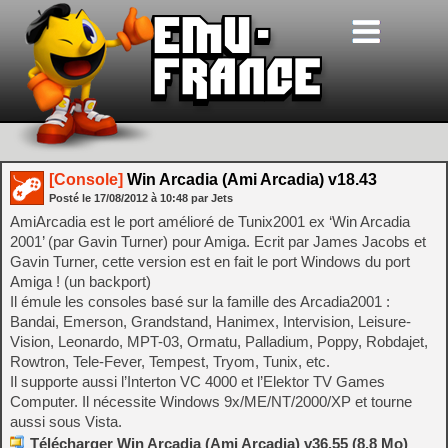
[Console]
Win Arcadia (Ami Arcadia) v18.43
Posté le
17/08/2012
à
10:48
par Jets
AmiArcadia est le port amélioré de Tunix2001 ex ‘Win Arcadia
2001’ (par Gavin Turner) pour Amiga. Ecrit par James Jacobs et
Gavin Turner, cette version est en fait le port Windows du port
Amiga ! (un backport)
Il émule les consoles basé sur la famille des Arcadia2001 :
Bandai, Emerson, Grandstand, Hanimex, Intervision, Leisure-
Vision, Leonardo, MPT-03, Ormatu, Palladium, Poppy, Robdajet,
Rowtron, Tele-Fever, Tempest, Tryom, Tunix, etc.
Il supporte aussi l’Interton VC 4000 et l’Elektor TV Games
Computer. Il nécessite Windows 9x/ME/NT/2000/XP et tourne
aussi sous Vista.
Télécharger Win Arcadia (Ami Arcadia) v36.55 (8.8 Mo)