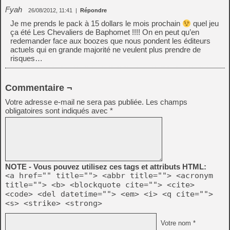
Fyah
26/08/2012, 11:41
|
Répondre
Je me prends le pack à 15 dollars le mois prochain
quel jeu
ça été Les Chevaliers de Baphomet !!!! On en peut qu’en
redemander face aux boozes que nous pondent les éditeurs
actuels qui en grande majorité ne veulent plus prendre de
risques…
Commentaire ¬
Votre adresse e-mail ne sera pas publiée.
Les champs
obligatoires sont indiqués avec
*
NOTE - Vous pouvez utilisez ces tags et attributs HTML:
<a href="" title=""> <abbr title=""> <acronym
title=""> <b> <blockquote cite=""> <cite>
<code> <del datetime=""> <em> <i> <q cite="">
<s> <strike> <strong>
Votre nom *