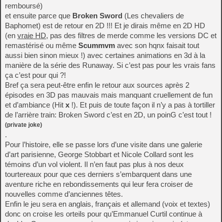
remboursé)
et ensuite parce que
Broken Sword
(Les chevaliers de
Baphomet) est de retour en 2D !!! Et je dirais même en 2D HD
(en
vraie HD
, pas des filtres de merde comme les versions DC et
remastérisé ou même
Scummvm
avec son hqnx faisait tout
aussi bien sinon mieux !) avec certaines animations en 3d à la
manière de la série des Runaway. Si c’est pas pour les vrais fans
ça c’est pour qui ?!
Bref ça sera peut-être enfin le retour aux sources après 2
épisodes en 3D pas mauvais mais manquant cruellement de fun
et d’ambiance (Hit
x
!). Et puis de toute façon il n’y a pas à tortiller
de l’arrière train: Broken Sword c’est en 2D, un poinG c’est tout !
(private joke)
.
Pour l’histoire, elle se passe lors d’une visite dans une galerie
d’art parisienne, George Stobbart et Nicole Collard sont les
témoins d’un vol violent. Il n’en faut pas plus à nos deux
tourtereaux pour que ces derniers s’embarquent dans une
aventure riche en rebondissements qui leur fera croiser de
nouvelles comme d’anciennes têtes.
Enfin le jeu sera en anglais, français et allemand (voix et textes)
donc on croise les orteils pour qu’Emmanuel Curtil continue à