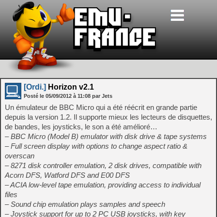
[Ordi.]
Horizon v2.1
Posté le
05/09/2012
à
11:08
par Jets
Un émulateur de BBC Micro qui a été réécrit en grande partie
depuis la version 1.2. Il supporte mieux les lecteurs de disquettes,
de bandes, les joysticks, le son a été amélioré…
– BBC Micro (Model B) emulator with disk drive & tape systems
– Full screen display with options to change aspect ratio &
overscan
– 8271 disk controller emulation, 2 disk drives, compatible with
Acorn DFS, Watford DFS and E00 DFS
– ACIA low-level tape emulation, providing access to individual
files
– Sound chip emulation plays samples and speech
– Joystick support for up to 2 PC USB joysticks, with key