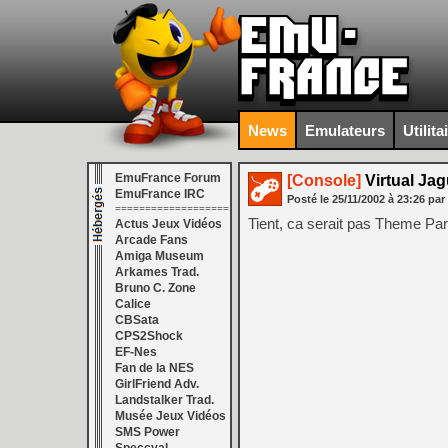
News
Emulateurs
Utilita
EmuFrance Forum
[Console]
Virtual Jag
EmuFrance IRC
Posté le
25/11/2002
à
23:26
par
===================
Tient, ca serait pas Theme Pa
Actus Jeux Vidéos
Arcade Fans
Amiga Museum
Arkames Trad.
Bruno C. Zone
Calice
CBSata
CPS2Shock
EF-Nes
Fan de la NES
GirlFriend Adv.
Landstalker Trad.
Musée Jeux Vidéos
SMS Power