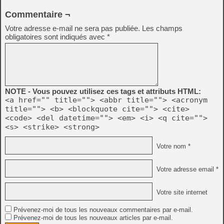
Commentaire ¬
Votre adresse e-mail ne sera pas publiée.
Les champs
obligatoires sont indiqués avec
*
NOTE - Vous pouvez utilisez ces tags et attributs HTML:
<a href="" title=""> <abbr title=""> <acronym
title=""> <b> <blockquote cite=""> <cite>
<code> <del datetime=""> <em> <i> <q cite="">
<s> <strike> <strong>
Votre nom *
Votre adresse email *
Votre site internet
Prévenez-moi de tous les nouveaux commentaires par e-mail.
Prévenez-moi de tous les nouveaux articles par e-mail.