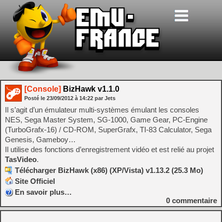
[Console]
BizHawk v1.1.0
Posté le
23/09/2012
à
14:22
par Jets
Il s’agit d’un émulateur multi-systèmes émulant les consoles
NES, Sega Master System, SG-1000, Game Gear, PC-Engine
(TurboGrafx-16) / CD-ROM, SuperGrafx, TI-83 Calculator, Sega
Genesis, Gameboy…
Il utilise des fonctions d’enregistrement vidéo et est relié au projet
TasVideo
.
Télécharger BizHawk (x86) (XP/Vista) v1.13.2 (25.3 Mo)
Site Officiel
En savoir plus…
0
commentaire