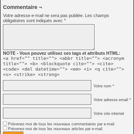
Commentaire ¬
Votre adresse e-mail ne sera pas publiée.
Les champs
obligatoires sont indiqués avec
*
NOTE - Vous pouvez utilisez ces tags et attributs HTML:
<a href="" title=""> <abbr title=""> <acronym
title=""> <b> <blockquote cite=""> <cite>
<code> <del datetime=""> <em> <i> <q cite="">
<s> <strike> <strong>
Votre nom *
Votre adresse email *
Votre site internet
Prévenez-moi de tous les nouveaux commentaires par e-mail.
Prévenez-moi de tous les nouveaux articles par e-mail.