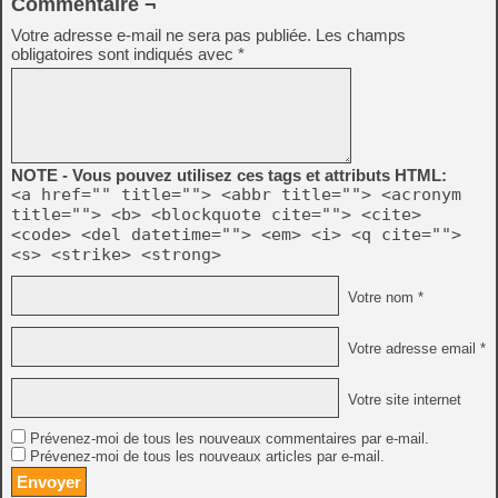
Commentaire ¬
Votre adresse e-mail ne sera pas publiée.
Les champs
obligatoires sont indiqués avec
*
NOTE - Vous pouvez utilisez ces tags et attributs HTML:
<a href="" title=""> <abbr title=""> <acronym
title=""> <b> <blockquote cite=""> <cite>
<code> <del datetime=""> <em> <i> <q cite="">
<s> <strike> <strong>
Votre nom *
Votre adresse email *
Votre site internet
Prévenez-moi de tous les nouveaux commentaires par e-mail.
Prévenez-moi de tous les nouveaux articles par e-mail.