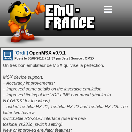
[Ordi.]
OpenMSX v0.9.1
Posté le
30/09/2012
à
11:37
par Jets
| Source :
OMSX
Un très bon émulateur de MSX qui vise la perfection.
MSX device support:
– Accuracy improvements:
– improved some details on the laserdisc emulation
– improved timing of the VDP LINE command (thanks to
NYYRIKKI for the ideas)
– added Toshiba HX-21, Toshiba HX-22 and Toshiba HX-22I. The
latter two have a
switchable RS-232C interface (use the new
toshiba_rs232c_switch setting)
New or improved emulator features: