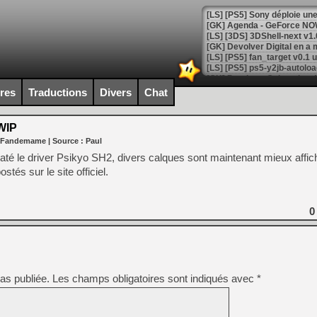
[GK] Agenda - GeForce NOW
[GK] Devolver Digital en a 
[LS] [PS5] ps5-y2jb-autolo
[GK] Pourquoi Marvel Tokon 
ires
Traductions
Divers
Chat
[GK] Test : Restory : Chill
[GK] GTA 6 : Rockstar Games
[GK] Hot Wheels Infinite Rus
WIP
[GK] Mémoire cash - Secret 
 Fandemame
| Source :
Paul
[GK] Résultats Nintendo : 
daté le driver Psikyo SH2, divers calques sont maintenant mieux affi
[GK] Déjà des dégraissage
tés sur le site officiel.
[Mo5] Brickboy cherche à r
[GK] Minecraft et ses « Gra
0
[GK] Beast of Reincarnation
[GK] Ubisoft : fin de parti
[GK] Mémoire cash - Metroid
[GK] Dan Houser (GTA) défe
[GK] Comment EA Sports FC
[GK] Crimson Moon : un Dark
as publiée.
Les champs obligatoires sont indiqués avec
*
[GK] Isle of Reveries : le j
[GK] Moonlighter 2 : The En
[GK] Capcom relance Monste