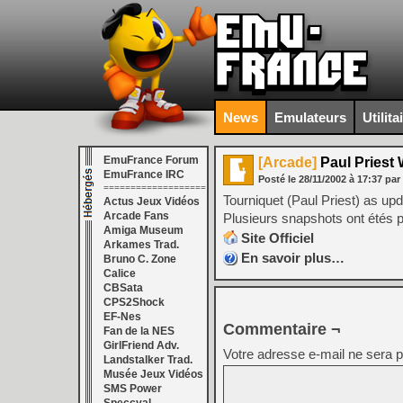
News
Emulateurs
Utilita
EmuFrance Forum
[Arcade]
Paul Priest 
EmuFrance IRC
Posté le
28/11/2002
à
17:37
par
===================
Tourniquet (Paul Priest) as up
Actus Jeux Vidéos
Arcade Fans
Plusieurs snapshots ont étés pos
Amiga Museum
Site Officiel
Arkames Trad.
En savoir plus…
Bruno C. Zone
Calice
CBSata
CPS2Shock
EF-Nes
Commentaire ¬
Fan de la NES
GirlFriend Adv.
Votre adresse e-mail ne sera p
Landstalker Trad.
Musée Jeux Vidéos
SMS Power