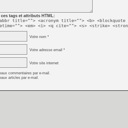
ces tags et attributs HTML:
[Mo5] Deux inédits du Virtu
[GK] Le beat'em up The Walk
abbr title=""> <acronym title=""> <b> <blockquote 
etime=""> <em> <i> <q cite=""> <s> <strike> <stron
[GK] Endless Legend 2 : enf
Votre nom *
[LS] [PS5] Le WebKit Userl
Votre adresse email *
[GK] Oubliez Crazy Taxi, S
Votre site internet
[LS] [Switch] NSZ 5.0.0 es
eaux commentaires par e-mail.
aux articles par e-mail.
[GK] No More Room in Hell 2