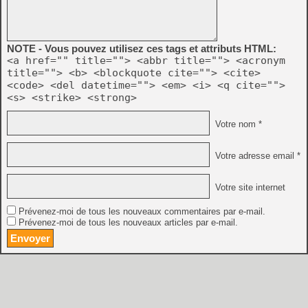
NOTE - Vous pouvez utilisez ces tags et attributs HTML:
<a href="" title=""> <abbr title=""> <acronym
title=""> <b> <blockquote cite=""> <cite>
<code> <del datetime=""> <em> <i> <q cite="">
<s> <strike> <strong>
Votre nom *
Votre adresse email *
Votre site internet
Prévenez-moi de tous les nouveaux commentaires par e-mail.
Prévenez-moi de tous les nouveaux articles par e-mail.