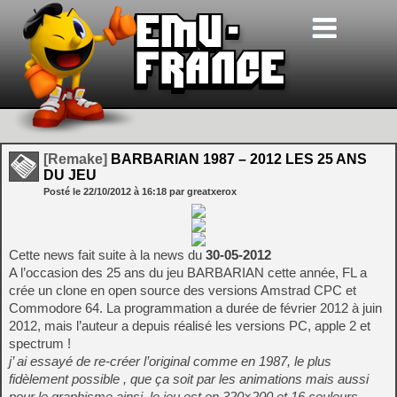
[Remake]
BARBARIAN 1987 – 2012 LES 25 ANS
DU JEU
Posté le
22/10/2012
à
16:18
par greatxerox
Cette news fait suite à la news du
30-05-2012
A l’occasion des 25 ans du jeu BARBARIAN cette année, FL a
crée un clone en open source des versions Amstrad CPC et
Commodore 64. La programmation a durée de février 2012 à juin
2012, mais l’auteur a depuis réalisé les versions PC, apple 2 et
spectrum !
j’ ai essayé de re-créer l’original comme en 1987, le plus
fidèlement possible , que ça soit par les animations mais aussi
pour le graphisme ainsi, le jeu est en 320×200 et 16 couleurs.