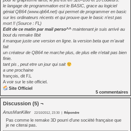
le langage de programmation est le BASIC, grace au logiciel
génial QB64 (www.qb64.net) qui permet de programmer en basic
sur les ordinateurs récents et qui prouve que le basic n’est pas
mort !! (Source : FL)
Edit de ce matin par mail perso^^
maintenant je suis arrivé au
bout du remake 8bit
il manque juste une version en ligne. la version beta que m’avait
fait
un créateur de QB64 ne marche plus, de plus elle n’etait pas bien
finie.
tant pis , peut etre un jour qui sait
a une prochaine
françois, dit F.L
A voir sur le site officiel.
Site Officiel
5
commentaires
Discussion (5) ¬
AnusManKiller
22/10/2012, 23:30
|
Répondre
Pas comme le remake 3D pourri d’une société française que
je ne citerai pas.