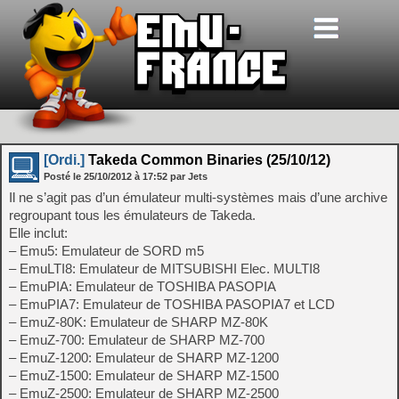
[Ordi.]
Takeda Common Binaries (25/10/12)
Posté le
25/10/2012
à
17:52
par Jets
Il ne s’agit pas d’un émulateur multi-systèmes mais d’une archive
regroupant tous les émulateurs de Takeda.
Elle inclut:
– Emu5: Emulateur de SORD m5
– EmuLTI8: Emulateur de MITSUBISHI Elec. MULTI8
– EmuPIA: Emulateur de TOSHIBA PASOPIA
– EmuPIA7: Emulateur de TOSHIBA PASOPIA7 et LCD
– EmuZ-80K: Emulateur de SHARP MZ-80K
– EmuZ-700: Emulateur de SHARP MZ-700
– EmuZ-1200: Emulateur de SHARP MZ-1200
– EmuZ-1500: Emulateur de SHARP MZ-1500
– EmuZ-2500: Emulateur de SHARP MZ-2500