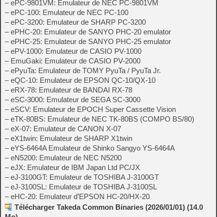
– ePC-9801VM: Emulateur de NEC PC-9801VM
– ePC-100: Emulateur de NEC PC-100
– ePC-3200: Emulateur de SHARP PC-3200
– ePHC-20: Emulateur de SANYO PHC-20 emulator
– ePHC-25: Emulateur de SANYO PHC-25 emulator
– ePV-1000: Emulateur de CASIO PV-1000
– EmuGaki: Emulateur de CASIO PV-2000
– ePyuTa: Emulateur de TOMY PyuTa / PyuTa Jr.
– eQC-10: Emulateur de EPSON QC-10/QX-10
– eRX-78: Emulateur de BANDAI RX-78
– eSC-3000: Emulateur de SEGA SC-3000
– eSCV: Emulateur de EPOCH Super Cassette Vision
– eTK-80BS: Emulateur de NEC TK-80BS (COMPO BS/80)
– eX-07: Emulateur de CANON X-07
– eX1twin: Emulateur de SHARP X1twin
– eYS-6464A Emulateur de Shinko Sangyo YS-6464A
– eN5200: Emulateur de NEC N5200
– eJX: Emulateur de IBM Japan Ltd PC/JX
– eJ-3100GT: Emulateur de TOSHIBA J-3100GT
– eJ-3100SL: Emulateur de TOSHIBA J-3100SL
– eHC-20: Emulateur d’EPSON HC-20/HX-20
Télécharger Takeda Common Binaries (2026/01/01) (14.0
Mo)