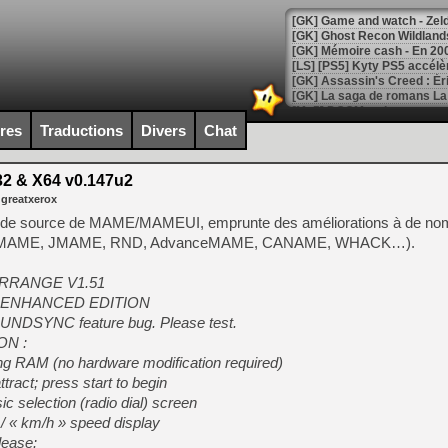
[Mo5] DOOM arrive en cart
[GK] Bethesda fête les 30 
ires
Traductions
Divers
Chat
[GK] Roblox : l'action en B
 & X64 v0.147u2
[GK] Agenda - GeForce NOW
 greatxerox
[GK] Devolver Digital en a 
de source de MAME/MAMEUI, emprunte des améliorations à de nom
StretchMAME, JMAME, RND, AdvanceMAME, CANAME, WHACK…).
[LS] [PS5] ps5-y2jb-autolo
[GK] Pourquoi Marvel Tokon 
 ARRANGE V1.51
[GK] Test : Restory : Chill
UN ENHANCED EDITION
[GK] GTA 6 : Rockstar Games
 SOUNDSYNC feature bug. Please test.
[GK] Hot Wheels Infinite Rus
[GK] Mémoire cash - Secret 
N :
[GK] Résultats Nintendo : 
ing RAM (no hardware modification required)
ract; press start to begin
[GK] Déjà des dégraissage
c selection (radio dial) screen
[Mo5] Brickboy cherche à r
/ « km/h » speed display
[GK] Minecraft et ses « Gra
lease: