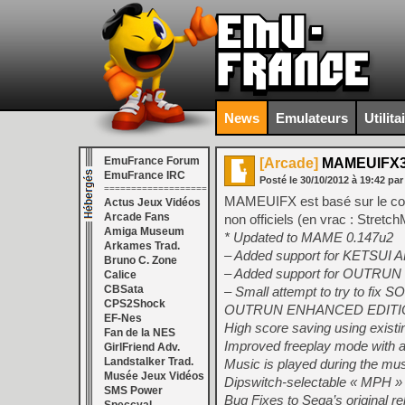
News
Emulateurs
Utilita
EmuFrance Forum
[Arcade]
MAMEUIFX32
EmuFrance IRC
Posté le
30/10/2012
à
19:42
par
===================
MAMEUIFX est basé sur le co
Actus Jeux Vidéos
Arcade Fans
non officiels (en vrac : 
Amiga Museum
* Updated to MAME 0.147u2
Arkames Trad.
– Added support for KETSUI
Bruno C. Zone
– Added support for OUTR
Calice
CBSata
– Small attempt to try to fix
CPS2Shock
OUTRUN ENHANCED EDITIO
EF-Nes
High score saving using exist
Fan de la NES
Improved freeplay mode with att
GirlFriend Adv.
Landstalker Trad.
Music is played during the musi
Musée Jeux Vidéos
Dipswitch-selectable « MPH » 
SMS Power
Bug Fixes to Sega’s original re