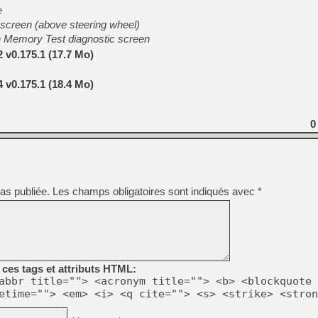
[GK] Beast of Reincarnation
e
[GK] Ubisoft : fin de parti
 screen (above steering wheel)
[GK] Mémoire cash - Metroid
Memory Test diagnostic screen
[GK] Dan Houser (GTA) défe
[GK] Comment EA Sports FC
v0.175.1 (17.7 Mo)
[GK] Crimson Moon : un Dark
[GK] Isle of Reveries : le j
[GK] Moonlighter 2 : The En
v0.175.1 (18.4 Mo)
[GK] Capcom relance Monste
0
[Mo5] Deux inédits du Virtu
[GK] Le beat'em up The Walk
[GK] Endless Legend 2 : enf
as publiée.
Les champs obligatoires sont indiqués avec
*
[LS] [PS5] Premiers signes 
ces tags et attributs HTML:
abbr title=""> <acronym title=""> <b> <blockquote 
etime=""> <em> <i> <q cite=""> <s> <strike> <stron