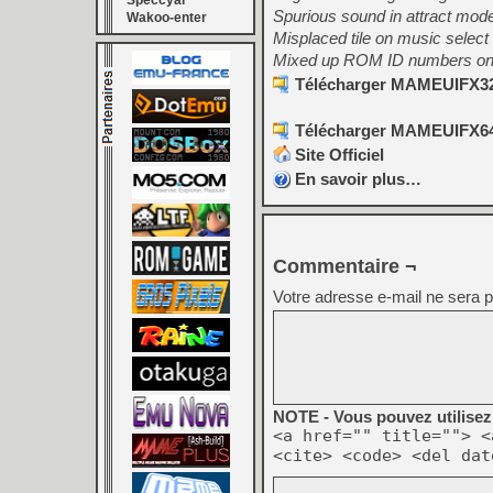
Speccyal
Spurious sound in attract mod
Wakoo-enter
Misplaced tile on music select
Mixed up ROM ID numbers on 
Télécharger MAMEUIFX32 
Télécharger MAMEUIFX64 
Site Officiel
En savoir plus…
Commentaire ¬
Votre adresse e-mail ne sera p
NOTE - Vous pouvez utilisez 
<a href="" title=""> <
<cite> <code> <del dat