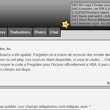
[GK] Wo Long 2 évolue avec
[GK] Crossfire : un TPS à 100
[LS] [PS5] Premiers signes 
ires
Traductions
Divers
Chat
[Mo5] DOOM arrive en cart
[GK] Bethesda fête les 30 
[GK] Roblox : l'action en B
 Eric_Aw
 Advance a été updaté. Forgotten en a marre de recevoir des emails d
[GK] Agenda - GeForce NOW
yer/ ou net-play. Les sources étant disponible, si vous le voulez… Il fa
oyer le code a Forgotten pour l’inclure officiellement a VBA. A part 
[GK] Devolver Digital en a 
en chinois est dispo.
[LS] [PS5] ps5-y2jb-autolo
[GK] Pourquoi Marvel Tokon 
[GK] Test : Restory : Chill
0
[GK] GTA 6 : Rockstar Games
[GK] Hot Wheels Infinite Rus
[GK] Mémoire cash - Secret 
[GK] Résultats Nintendo : 
[GK] Déjà des dégraissage
as publiée.
Les champs obligatoires sont indiqués avec
*