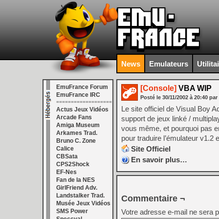
News
Emulateurs
Utilita
EmuFrance Forum
[Console]
VBA WIP
EmuFrance IRC
Posté le
30/11/2002
à
20:40
par
===================
Le site officiel de Visual Boy
Actus Jeux Vidéos
Arcade Fans
support de jeux linké / multipla
Amiga Museum
vous même, et pourquoi pas env
Arkames Trad.
pour traduire l’émulateur v1.2 
Bruno C. Zone
Site Officiel
Calice
CBSata
En savoir plus…
CPS2Shock
EF-Nes
Fan de la NES
GirlFriend Adv.
Landstalker Trad.
Commentaire ¬
Musée Jeux Vidéos
SMS Power
Votre adresse e-mail ne sera p